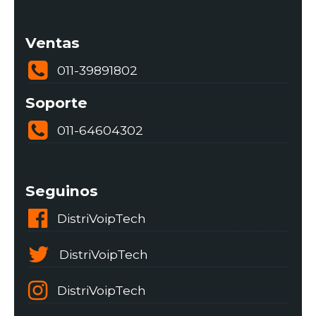
Ventas
011-39891802
Soporte
011-64604302
Seguinos
DistriVoipTech
DistriVoipTech
DistriVoipTech