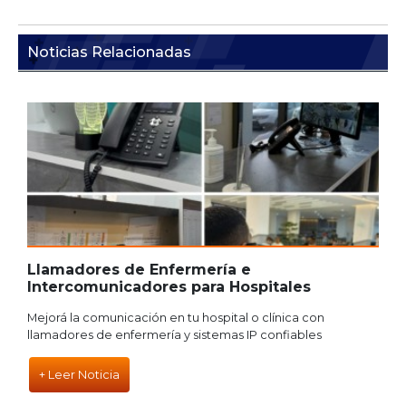
Noticias Relacionadas
s
Llamadores de Enfermería e
S
Intercomunicadores para Hospitales
I
Mejorá la comunicación en tu hospital o clínica con
O
o
llamadores de enfermería y sistemas IP confiables
V
+ Leer Noticia