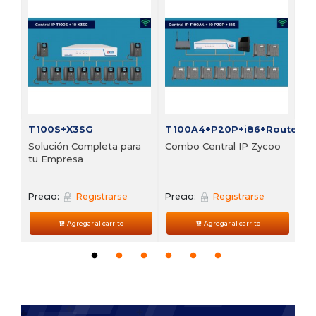
FI
Bu
vi
Pre
T100S+X3SG
T100A4+P20P+i86+Router
Solución Completa para
Combo Central IP Zycoo
tu Empresa
Precio:
Registrarse
Precio:
Registrarse
Agregar al carrito
Agregar al carrito