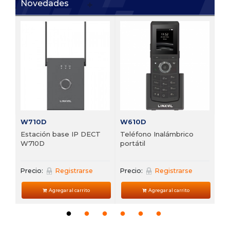
Novedades
V6
 de
Te
VP
Pre
W710D
W610D
Estación base IP DECT
Teléfono Inalámbrico
W710D
portátil
Precio:
Registrarse
Precio:
Registrarse
Agregar al carrito
Agregar al carrito