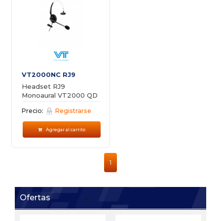
VT2000NC RJ9
Headset RJ9
Monoaural VT2000 QD
03 Yealink-Flyingvoice
Precio:
Registrarse
Agregar al carrito
1
Ofertas