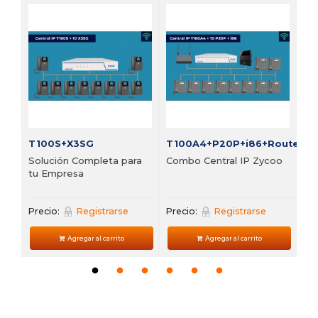
FI
Bu
vi
Pre
T100S+X3SG
T100A4+P20P+i86+Router
Solución Completa para
Combo Central IP Zycoo
tu Empresa
Precio:
Registrarse
Precio:
Registrarse
Agregar al carrito
Agregar al carrito