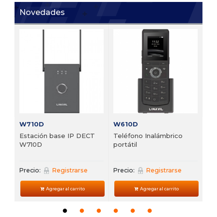
Novedades
V6
 de
Te
VP
Pre
W710D
W610D
Estación base IP DECT
Teléfono Inalámbrico
W710D
portátil
Precio:
Registrarse
Precio:
Registrarse
Agregar al carrito
Agregar al carrito