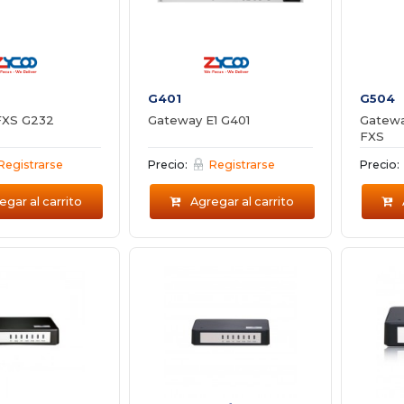
G401
G504
FXS G232
Gateway E1 G401
Gatewa
FXS
Registrarse
Precio:
Registrarse
Precio:
gar al carrito
Agregar al carrito