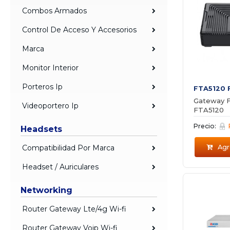
Combos Armados
Control De Acceso Y Accesorios
Marca
Monitor Interior
Porteros Ip
FTA5120 
Gateway F
Videoportero Ip
FTA5120
Precio:
Headsets
Compatibilidad Por Marca
Agre
Headset / Auriculares
Networking
Router Gateway Lte/4g Wi-fi
Router Gateway Voip Wi-fi