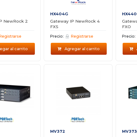
HX404G
HX440
IP NewRock 2
Gateway IP NewRock 4
Gatewa
FXS
FXO
Registrarse
Precio:
Registrarse
Precio:
gar al carrito
Agregar al carrito
MV372
MV373