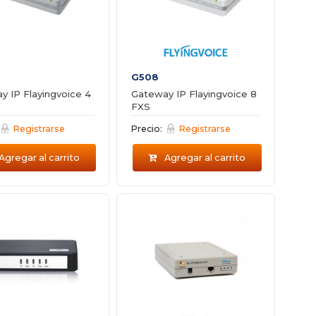
G508
y IP Flayingvoice 4
Gateway IP Flayingvoice 8
FXS
Registrarse
Precio:
Registrarse
Agregar al carrito
Agregar al carrito