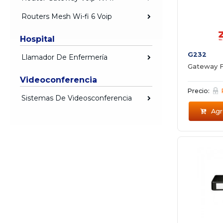
Routers Mesh Wi-fi 6 Voip
Hospital
G232
Llamador De Enfermería
Gateway 
Videoconferencia
Precio:
Sistemas De Videosconferencia
Agre