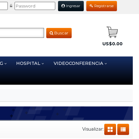
Ingresar
Registrarse
Buscar
US$0.00
NG
HOSPITAL
VIDEOCONFERENCIA
Visualizar: