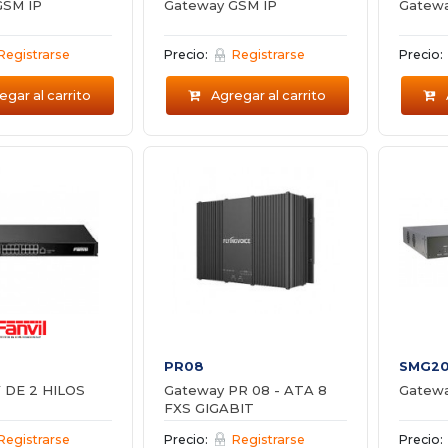
GSM IP
Gateway GSM IP
Gatewa
Registrarse
Precio:
Registrarse
Precio:
gar al carrito
Agregar al carrito
PR08
SMG20
DE 2 HILOS
Gateway PR 08 - ATA 8
Gatewa
FXS GIGABIT
Registrarse
Precio:
Registrarse
Precio: