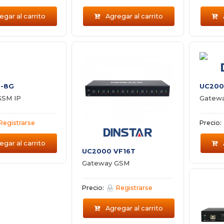
gar al carrito
Agregar al carrito
-8G
UC200
GSM IP
Gatew
Registrarse
Precio:
gar al carrito
UC2000 VF16T
Gateway GSM
Precio:
Registrarse
Agregar al carrito