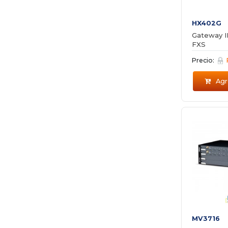
HX402G
Gateway 
FXS
Precio:
Agre
MV3716