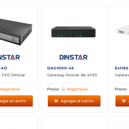
-4O
DAG1000-4S
Ext16S
 FXO Dinstar
Gateway Dinstar de 4FXS
Gatewa
Registrarse
Precio:
Registrarse
Precio:
gar al carrito
Agregar al carrito