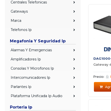
Centrales Telefonicas
Gateways
Marca
Telefonos Ip
Megafonia Y Seguridad Ip
Alarmas Y Emergencias
DAG1000
Amplificadores Ip
Gateway 4
Consolas Y Microfonos Ip
Precio:
Intercomunicadores Ip
Parlantes Ip
Agre
Plataforma Unificada Ip Audio
Porteria Ip