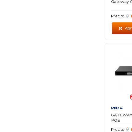
Gateway 
Precio:
Agre
PN24
GATEWAY 
POE
Precio: