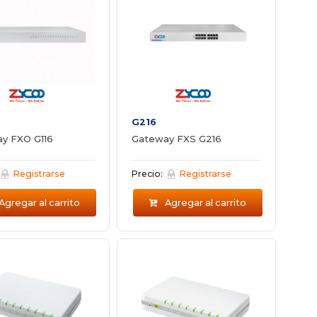
G216
y FXO G116
Gateway FXS G216
Registrarse
Precio:
Registrarse
Agregar al carrito
Agregar al carrito