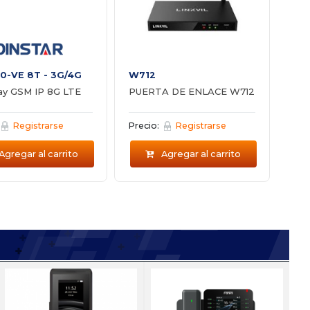
0-VE 8T - 3G/4G
W712
y GSM IP 8G LTE
PUERTA DE ENLACE W712
Registrarse
Precio:
Registrarse
Agregar al carrito
Agregar al carrito
T100
86 + FIP10
I33 + I53 Combo
i8
16 F
istema de portero para
Sistema de porteria para
Vi