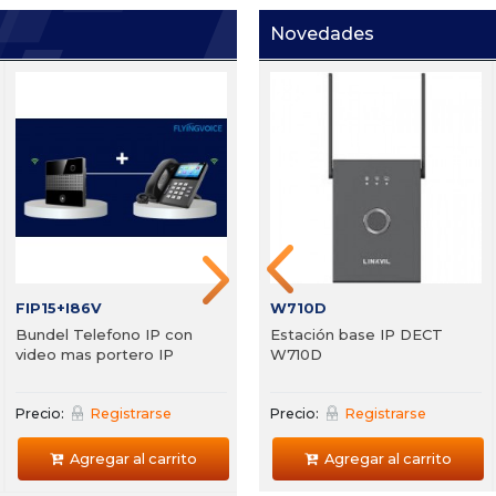
Novedades
Ei W05
i
de
Portero IP con sensor de
s
5
mano Zycoo Ei-A05
h
Precio:
Registrarse
P
Agregar al carrito
FIP15+I86V
i63+I53
W710D
Bundel Telefono IP con
Estación base IP DECT
video mas portero IP
W710D
Precio:
Registrarse
Precio:
Precio:
Registrarse
Registrarse
Agregar al carrito
Agregar al carrito
Agregar al carrito