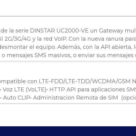
de la serie DINSTAR UC2000-VE un Gateway mult
l 2G/3G/4G y la red VoIP. Con la nueva ranura par
desmontar el equipo. Además, con la API abierta, 
o mensajes SMS masivos, o enviar sus mensajes de 
ompatible con LTE-FDD/LTE-TDD/WCDMA/GSM N
•
Voz LTE (VoLTE)•
HTTP API para aplicaciones SM
•
Auto CLIP•
Administracion Remota de SIM (opci