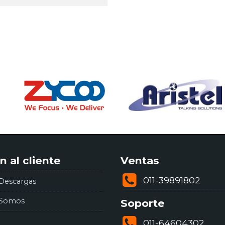
n al cliente
Ventas
011-39891802
Descargas
 Somos
Soporte
011-64604302