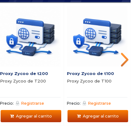
Proxy Zycoo de t200
Proxy Zycoo de t100
SR
Proxy Zycoo de T200
Proxy Zycoo de T100
Ce
LI
Precio:
Registrarse
Precio:
Registrarse
Pre
Agregar al carrito
Agregar al carrito