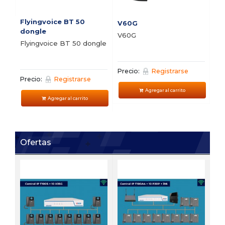
Flyingvoice BT 50
V60G
V5
dongle
V60G
V5
Flyingvoice BT 50 dongle
Precio:
Registrarse
Pre
Precio:
Registrarse
Agregar al carrito
Agregar al carrito
Ofertas
FI
Bu
vi
Pre