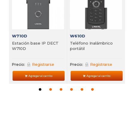
Pre
W710D
W610D
Estación base IP DECT
Teléfono Inalámbrico
W710D
portátil
Precio:
Registrarse
Precio:
Registrarse
Agregar al carrito
Agregar al carrito