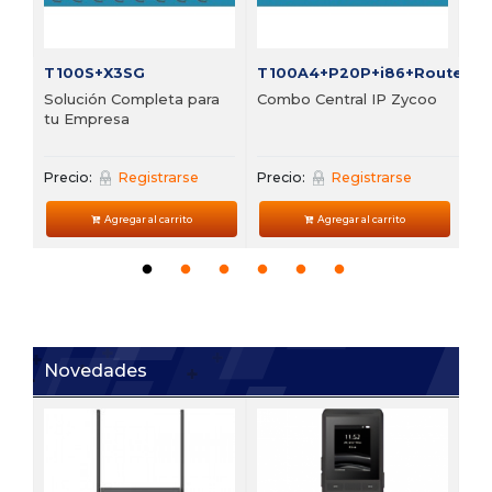
T100S+X3SG
T100A4+P20P+i86+Router
Solución Completa para
Combo Central IP Zycoo
tu Empresa
Precio:
Registrarse
Precio:
Registrarse
Agregar al carrito
Agregar al carrito
Novedades
V6
 de
Te
VP