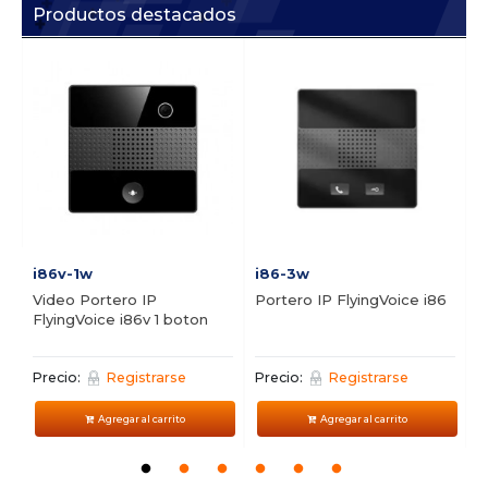
Productos destacados
i86v-1w
i86-3w
i
Video Portero IP
Portero IP FlyingVoice i86
P
FlyingVoice i86v 1 boton
2
Precio:
Registrarse
Precio:
Registrarse
P
Agregar al carrito
Agregar al carrito