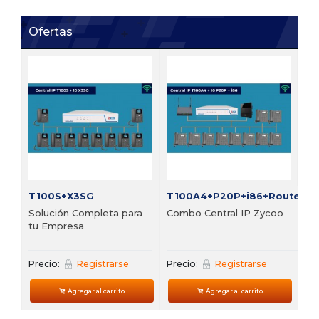
Ofertas
FI
Bu
vi
Pre
T100S+X3SG
T100A4+P20P+i86+Router
Solución Completa para
Combo Central IP Zycoo
tu Empresa
Precio:
Registrarse
Precio:
Registrarse
Agregar al carrito
Agregar al carrito