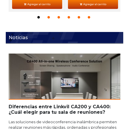
Agregar al carrito
Agregar al carrito
Noticias
s
Diferencias entre Linkvil CA200 y CA400:
L
¿Cuál elegir para tu sala de reuniones?
I
Las soluciones de videoconferencia inalámbrica permiten
M
o
realizar reuniones más rápidas, ordenadas y profesionales
l