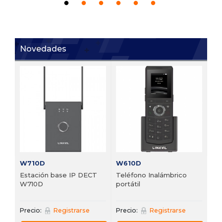
Novedades
V6
 de
Te
VP
Pre
W710D
W610D
Estación base IP DECT
Teléfono Inalámbrico
W710D
portátil
Precio:
Registrarse
Precio:
Registrarse