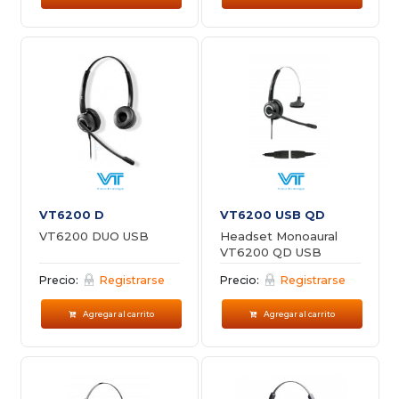
VT6200 D
VT6200 USB QD
VT6200 DUO USB
Headset Monoaural
VT6200 QD USB
Precio:
Registrarse
Precio:
Registrarse
Agregar al carrito
Agregar al carrito