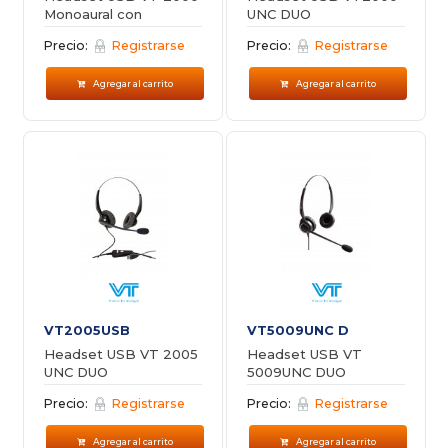
Monoaural con
UNC DUO
Conector QD
Precio:
Registrarse
Precio:
Registrarse
Agregar al carrito
Agregar al carrito
VT2005USB
VT5009UNC D
Headset USB VT 2005
Headset USB VT
UNC DUO
5009UNC DUO
Precio:
Registrarse
Precio:
Registrarse
Agregar al carrito
Agregar al carrito