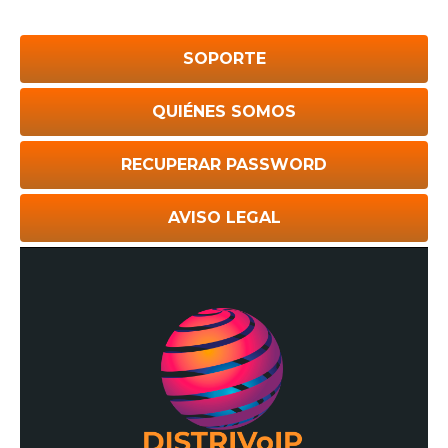
SOPORTE
QUIÉNES SOMOS
RECUPERAR PASSWORD
AVISO LEGAL