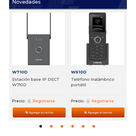
Novedades
V6
 de
Te
VP
Pre
W710D
W610D
Estación base IP DECT
Teléfono Inalámbrico
W710D
portátil
Precio:
Registrarse
Precio:
Registrarse
Agregar al carrito
Agregar al carrito