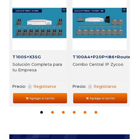
FI
Bu
vi
Pre
T100S+X3SG
T100A4+P20P+i86+Router
Solución Completa para
Combo Central IP Zycoo
tu Empresa
Precio:
Registrarse
Precio:
Registrarse
Agregar al carrito
Agregar al carrito