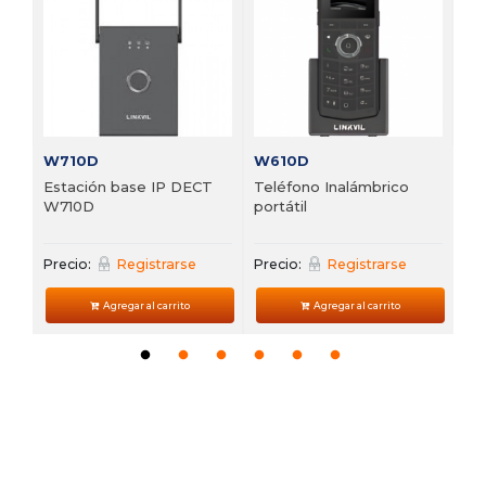
VP
Pre
W710D
W610D
Estación base IP DECT
Teléfono Inalámbrico
W710D
portátil
Precio:
Registrarse
Precio:
Registrarse
Agregar al carrito
Agregar al carrito