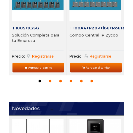
Pre
T100S+X3SG
T100A4+P20P+i86+Router
Solución Completa para
Combo Central IP Zycoo
tu Empresa
Precio:
Registrarse
Precio:
Registrarse
Agregar al carrito
Agregar al carrito
Novedades
V6
 de
Te