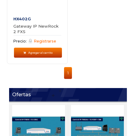
HX402G
Gateway IP NewRock
2 FXS
Precio:
Registrarse
Agregar al carrito
1
Ofertas
FI
Bu
vi