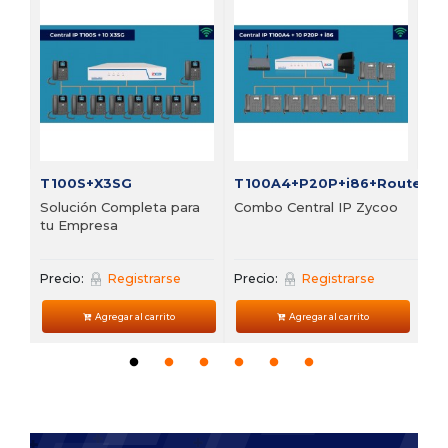
FI
Bu
vi
Pre
T100S+X3SG
T100A4+P20P+i86+Router
Solución Completa para
Combo Central IP Zycoo
tu Empresa
Precio:
Registrarse
Precio:
Registrarse
Agregar al carrito
Agregar al carrito