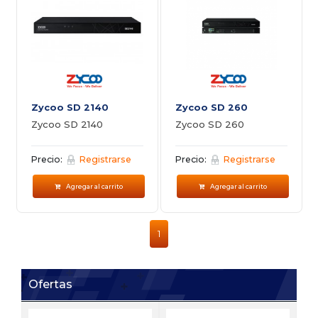
Zycoo SD 2140
Zycoo SD 260
Zycoo SD 2140
Zycoo SD 260
Precio:
Registrarse
Precio:
Registrarse
Agregar al carrito
Agregar al carrito
1
Ofertas