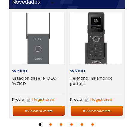
Novedades
V6
 de
Te
VP
Pre
W710D
W610D
Estación base IP DECT
Teléfono Inalámbrico
W710D
portátil
Precio:
Registrarse
Precio:
Registrarse
Agregar al carrito
Agregar al carrito