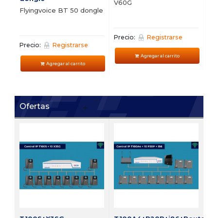
V60G
V5
Flyingvoice BT 50 dongle
Precio:
Registrarse
Pre
Precio:
Registrarse
Agregar al carrito
Agregar al carrito
Ofertas
FI
Bu
vi
Pre