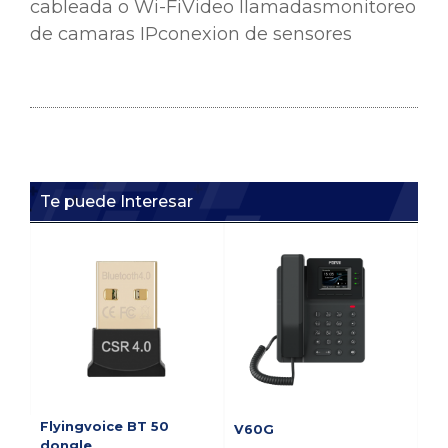
cableada o Wi-FiVideo llamadasmonitoreo
de camaras IPconexion de sensores
Te puede Interesar
Flyingvoice BT 50
V60G
V5
dongle