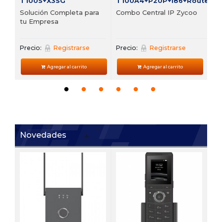
T100S+X3SG
T100A4+P20P+i86+Router
Solución Completa para
Combo Central IP Zycoo
tu Empresa
Precio:
Registrarse
Precio:
Registrarse
Agregar al carrito
Agregar al carrito
Novedades
V6
 de
Te
VP
Pre