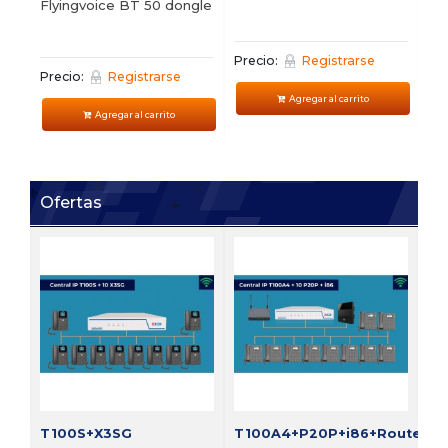
Flyingvoice BT 50 dongle
Precio:
Registrarse
Pre
Precio:
Registrarse
Agregar al carrito
Agregar al carrito
Ofertas
FI
Bu
vi
Pre
T100S+X3SG
T100A4+P20P+i86+Router