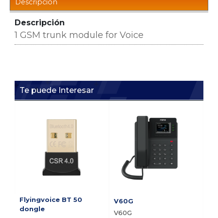
Descripción
Descripción
1 GSM trunk module for Voice
Te puede Interesar
Flyingvoice BT 50
V60G
V5
dongle
V60G
V5