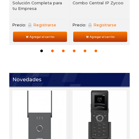
Solución Completa para
Combo Central IP Zycoo
tu Empresa
Precio:
Registrarse
Precio:
Registrarse
Agregar al carrito
Agregar al carrito
Novedades
V6
 de
Te
VP
Pre