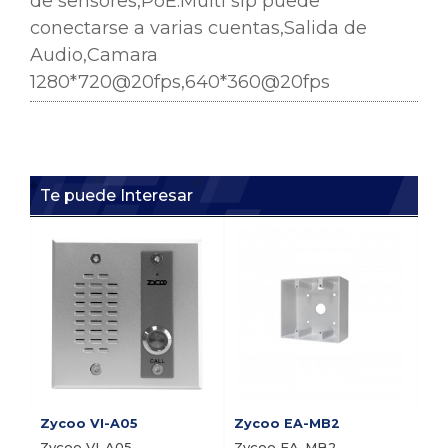
de sensores,PoE.Multi sip puede
conectarse a varias cuentas,Salida de
Audio,Camara
1280*720@20fps,640*360@20fps
Te puede Interesar
i1
i1
or
In
Pre
Zycoo VI-A05
Zycoo EA-MB2
Zycoo VI-A05
Zycoo EA-MB2