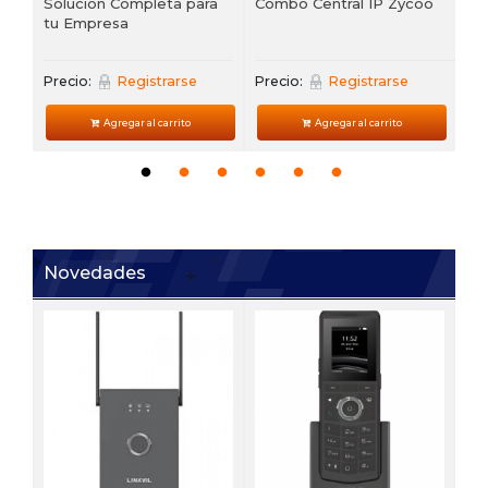
Solución Completa para
Combo Central IP Zycoo
tu Empresa
Precio:
Registrarse
Precio:
Registrarse
Agregar al carrito
Agregar al carrito
Novedades
V6
 de
Te
VP
Pre