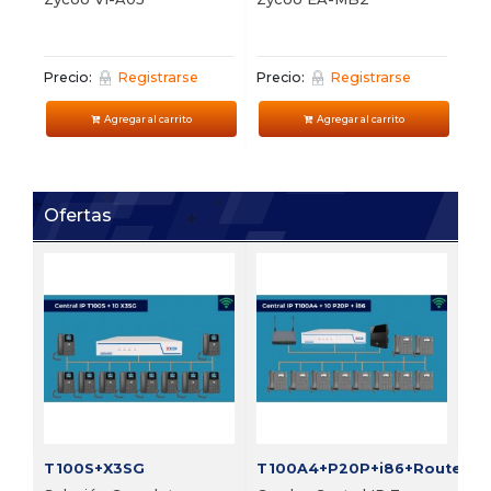
Precio:
Registrarse
Precio:
Registrarse
Agregar al carrito
Agregar al carrito
Ofertas
FI
Bu
vi
Pre
T100S+X3SG
T100A4+P20P+i86+Router