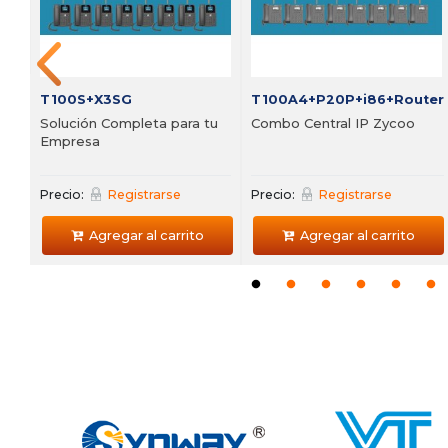
Precio:
Registrarse
Precio:
Registrarse
Agregar al carrito
Agregar al carrito
T100S+X3SG
T100A4+P20P+i86+Router
Solución Completa para tu
Combo Central IP Zycoo
Empresa
Precio:
Registrarse
Precio:
Registrarse
Agregar al carrito
Agregar al carrito