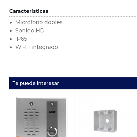
Características
Microfono dobles
Sonido HD
IP65
Wi-Fi integrado
Te puede Interesar
IP