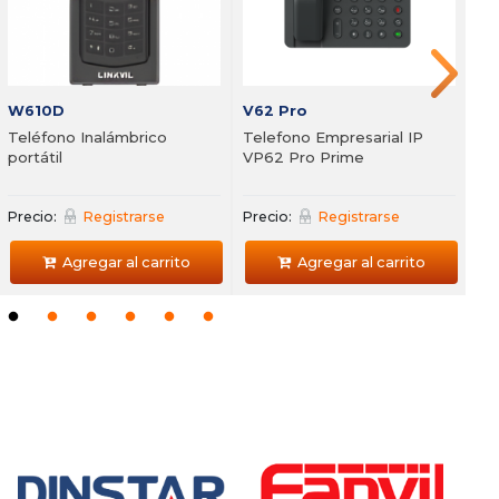
recio:
Registrarse
Precio:
Registrarse
Pre
Precio
Agregar al carrito
Agregar al carrito
W610D
V62 Pro
Teléfono Inalámbrico
Telefono Empresarial IP
portátil
VP62 Pro Prime
Precio:
Registrarse
Precio:
Registrarse
Agregar al carrito
Agregar al carrito