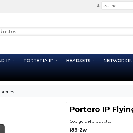
AD IP
PORTERIA IP
HEADSETS
NETWORKI
 botones
Portero IP Flyi
Código del producto:
i86-2w