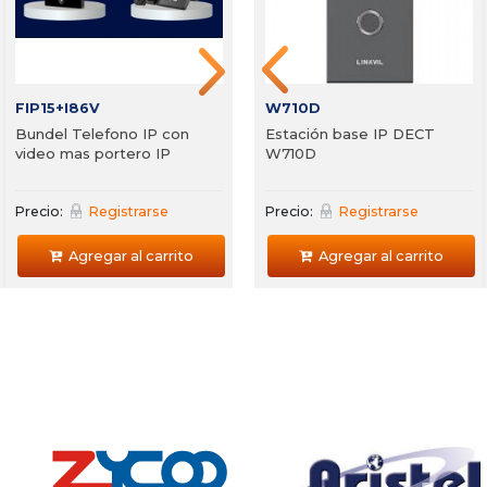
Precio:
Registrarse
Precio:
Registrarse
P
Agregar al carrito
Agregar al carrito
FIP15+I86V
W710D
Bundel Telefono IP con
Estación base IP DECT
video mas portero IP
W710D
Precio:
Registrarse
Precio:
Registrarse
Agregar al carrito
Agregar al carrito