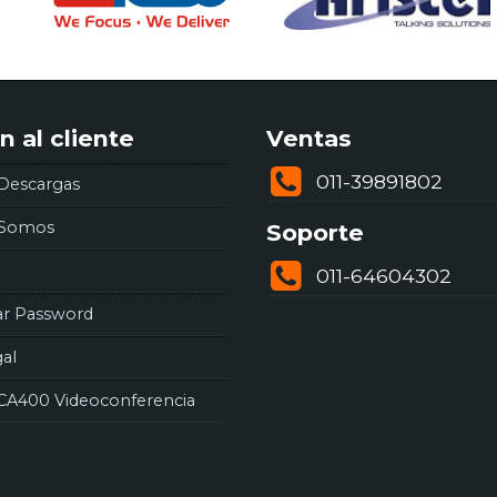
n al cliente
Ventas
011-39891802
Descargas
 Somos
Soporte
011-64604302
ar Password
gal
CA400 Videoconferencia