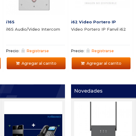
i16S
i62 Video Portero IP
i16S Audio/Video Intercom
Video Portero IP Fanvil i62
Precio:
Registrarse
Precio:
Registrarse
Agregar al carrito
Agregar al carrito
Novedades
Ei W05
i63+I53
i
de
Portero IP con sensor de
s
5
mano Zycoo Ei-A05
h