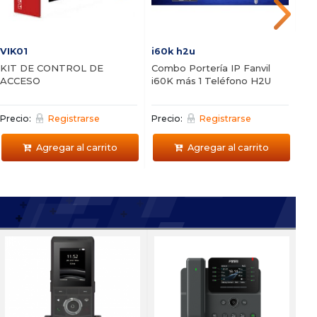
VIK01
i60k h2u
KIT DE CONTROL DE
Combo Portería IP Fanvil
ACCESO
i60K más 1 Teléfono H2U
Precio:
Registrarse
Precio:
Registrarse
Agregar al carrito
Agregar al carrito
T100
86 + FIP10
I33 + I53 Combo
i8
16 F
istema de portero para
Sistema de porteria para
Vi
Centr
ogar
edificio
Fl
FXO y