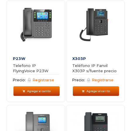
P23W
X303P
Telefono IP
Teléfono IP Fanvil
FlyingVoice P23W
X303P s/fuente precio
por mas de 20 equipos
Precio:
Registrarse
Precio:
Registrarse
Agregar al carrito
Agregar al carrito