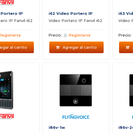
 Portero IP
i62 Video Portero IP
i63 Vi
ero IP Fanvil i62
Video Portero IP Fanvil i62
Video P
Registrarse
Precio:
Registrarse
Precio:
gar al carrito
Agregar al carrito
i86v-1w
i86v-