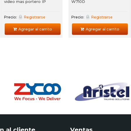
video mas portero IP
W710D
Precio:
Registrarse
Precio:
Registrarse
Agregar al carrito
Agregar al carrito
n al cliente
Ventas