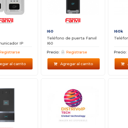
I60
I60k
Teléfono de puerta Fanvil
Teléfo
municador IP
I60
Registrarse
Precio:
Registrarse
Precio:
gar al carrito
Agregar al carrito