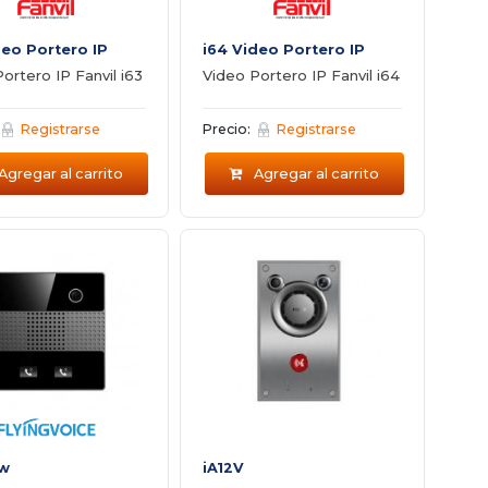
deo Portero IP
i64 Video Portero IP
ortero IP Fanvil i63
Video Portero IP Fanvil i64
Registrarse
Precio:
Registrarse
Agregar al carrito
Agregar al carrito
2w
iA12V