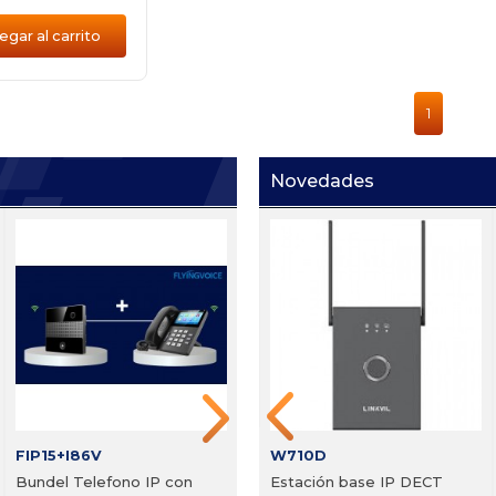
gar al carrito
1
Novedades
Ei W05
i63+I53
i
de
Portero IP con sensor de
s
5
mano Zycoo Ei-A05
h
Precio:
Registrarse
Precio:
Registrarse
P
Agregar al carrito
Agregar al carrito
FIP15+I86V
W710D
Bundel Telefono IP con
Estación base IP DECT