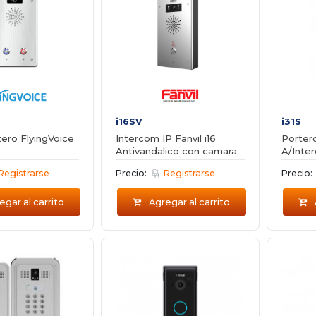
i16SV
i31S
ero FlyingVoice
Intercom IP Fanvil i16
Portero
Antivandalico con camara
A/Inte
Registrarse
Precio:
Registrarse
Precio:
gar al carrito
Agregar al carrito