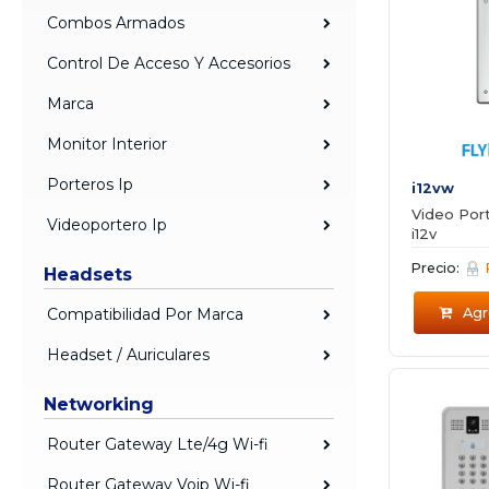
Combos Armados
Control De Acceso Y Accesorios
Marca
Monitor Interior
Porteros Ip
i12vw
Video Port
Videoportero Ip
i12v
Precio:
Headsets
Compatibilidad Por Marca
Agre
Headset / Auriculares
Networking
Router Gateway Lte/4g Wi-fi
Router Gateway Voip Wi-fi