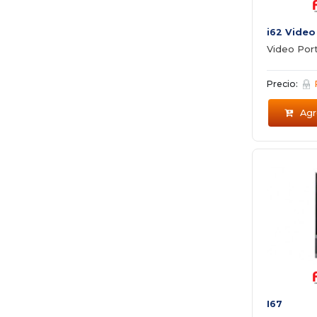
i62 Video
Video Port
Precio:
Agre
I67