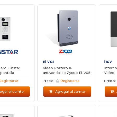
Ei V05
i10V
ero Dinstar
Video Portero IP
Interco
pantalla
antivandalico Zycoo Ei-V05
Video
Registrarse
Precio:
Registrarse
Precio:
gar al carrito
Agregar al carrito