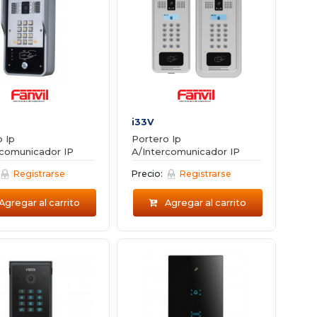
i33V
 Ip
Portero Ip
rcomunicador IP
A/Intercomunicador IP
Registrarse
Precio:
Registrarse
Agregar al carrito
Agregar al carrito