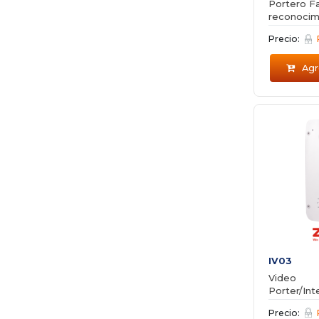
Portero Fa
reconocimi
Precio:
Agre
IV03
Video
Porter/In
IP
Precio: