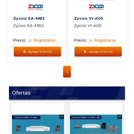
Zycoo EA-MB2
Zycoo VI-A05
Zycoo EA-MB2
Zycoo VI-A05
Precio:
Registrarse
Precio:
Registrarse
Agregar al carrito
Agregar al carrito
1
Ofertas
FI
Bu
vi