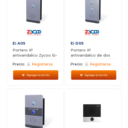
Ei A05
Ei D05
Portero IP
Portero IP
antivandalico Zycoo Ei-
antivandalico de dos
A05
botones Zycoo Ei-D05
Precio:
Registrarse
Precio:
Registrarse
Agregar al carrito
Agregar al carrito