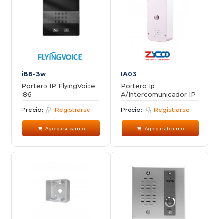
i86-3w
IA03
Portero IP FlyingVoice
Portero Ip
i86
A/Intercomunicador IP
Precio:
Registrarse
Precio:
Registrarse
Agregar al carrito
Agregar al carrito