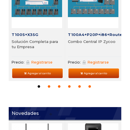
Pre
T100S+X3SG
T100A4+P20P+i86+Router
Solución Completa para
Combo Central IP Zycoo
tu Empresa
Precio:
Registrarse
Precio:
Registrarse
Agregar al carrito
Agregar al carrito
Novedades
V6