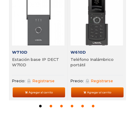
 de
Te
VP
Pre
W710D
W610D
Estación base IP DECT
Teléfono Inalámbrico
W710D
portátil
Precio:
Registrarse
Precio:
Registrarse
Agregar al carrito
Agregar al carrito