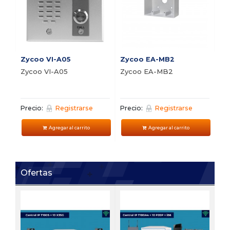
Pre
Zycoo VI-A05
Zycoo EA-MB2
Zycoo VI-A05
Zycoo EA-MB2
Precio:
Registrarse
Precio:
Registrarse
Agregar al carrito
Agregar al carrito
Ofertas
FI
Bu
vi