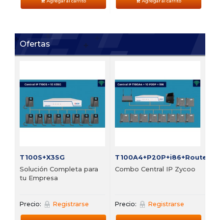
Agregar al carrito
Agregar al carrito
Ofertas
T100S+X3SG
T100A4+P20P+i86+Router
FI
Solución Completa para
Combo Central IP Zycoo
Bu
tu Empresa
vi
Precio:
Registrarse
Precio:
Registrarse
Pre