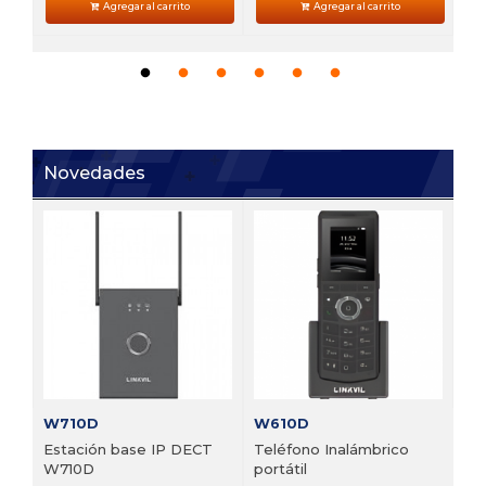
Agregar al carrito
Agregar al carrito
Novedades
V6
 de
Te
VP
Pre
W710D
W610D
Estación base IP DECT
Teléfono Inalámbrico
W710D
portátil