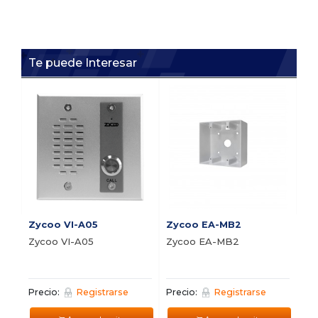
Te puede Interesar
i1
i1
or
In
Pre
Zycoo VI-A05
Zycoo EA-MB2
Zycoo VI-A05
Zycoo EA-MB2
Precio:
Registrarse
Precio:
Registrarse