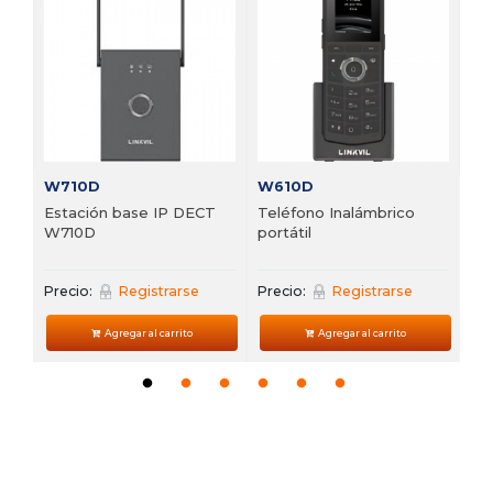
 de
Te
VP
Pre
W710D
W610D
Estación base IP DECT
Teléfono Inalámbrico
W710D
portátil
Precio:
Registrarse
Precio:
Registrarse
Agregar al carrito
Agregar al carrito