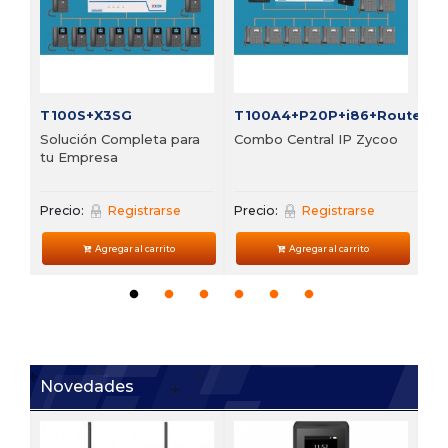
Pre
T100S+X3SG
T100A4+P20P+i86+Router
Solución Completa para
Combo Central IP Zycoo
tu Empresa
Precio:
Registrarse
Precio:
Registrarse
Agregar al carrito
Agregar al carrito
Novedades
V6