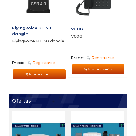
Flyingvoice BT 50
V60G
V5
dongle
V60G
V5
Flyingvoice BT 50 dongle
Precio:
Registrarse
Pre
Precio:
Registrarse
Agregar al carrito
Agregar al carrito
Ofertas
FI
Bu
vi