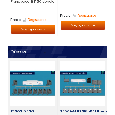
Flyingvoice BT 50 dongle
Precio:
Registrarse
Pre
Precio:
Registrarse
Agregar al carrito
Agregar al carrito
Ofertas
FI
Bu
vi
Pre
T100S+X3SG
T100A4+P20P+i86+Router