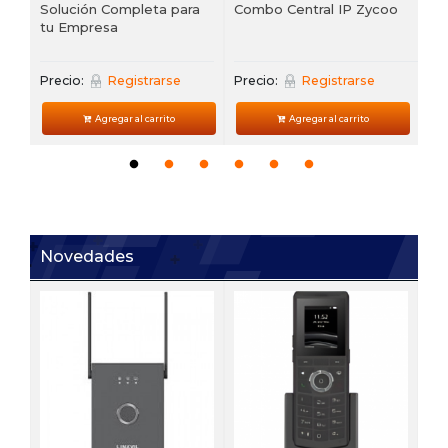
Solución Completa para
Combo Central IP Zycoo
tu Empresa
Precio:
Registrarse
Precio:
Registrarse
Agregar al carrito
Agregar al carrito
Novedades
V6
 de
Te
VP
Pre