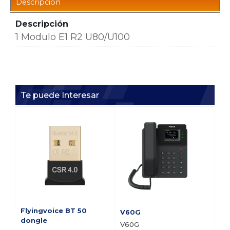
Descripción
Descripción
1 Modulo E1 R2 U80/U100
Te puede Interesar
Flyingvoice BT 50
V60G
V5
dongle
V60G
V5