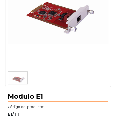
1
/
1
Modulo E1
Código del producto:
E1/T1