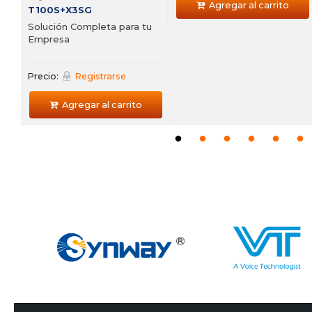
Agregar al carrito
T100S+X3SG
Solución Completa para tu
Empresa
Precio:
Registrarse
Agregar al carrito