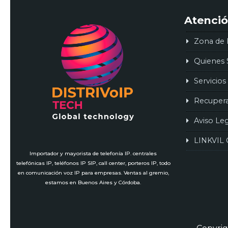
Atenció
Zona de 
Quienes
Servicios
Recuper
Aviso Le
LINKVIL 
Importador y mayorista de telefonía IP. centrales
telefónicas IP, teléfonos IP SIP, call center, porteros IP, todo
en comunicación voz IP para empresas. Ventas al gremio,
estamos en Buenos Aires y Córdoba.