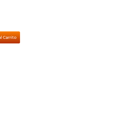
l Carrito