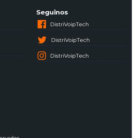
Seguinos
DistriVoipTech
DistriVoipTech
DistriVoipTech