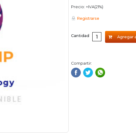
Precio: +IVA(21%)
Registrarse
Cantidad
Agregar a
Compartir: