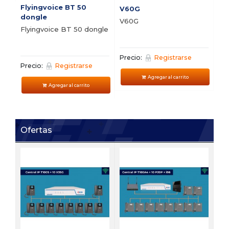
Flyingvoice BT 50
V60G
V5
dongle
V60G
V5
Flyingvoice BT 50 dongle
Precio:
Registrarse
Pre
Precio:
Registrarse
Agregar al carrito
Agregar al carrito
Ofertas
FI
Bu
vi
Pre