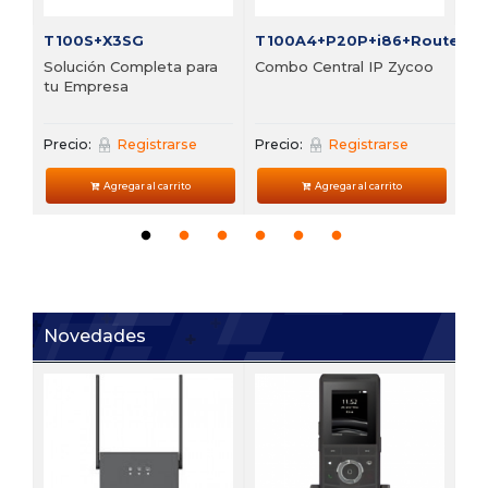
T100S+X3SG
T100A4+P20P+i86+Router
Solución Completa para
Combo Central IP Zycoo
tu Empresa
Precio:
Registrarse
Precio:
Registrarse
Agregar al carrito
Agregar al carrito
Novedades
V6
 de
Te
VP