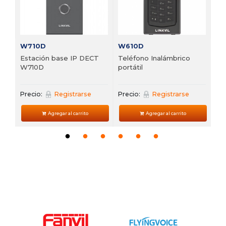
Pre
W710D
W610D
Estación base IP DECT
Teléfono Inalámbrico
W710D
portátil
Precio:
Registrarse
Precio:
Registrarse
Agregar al carrito
Agregar al carrito