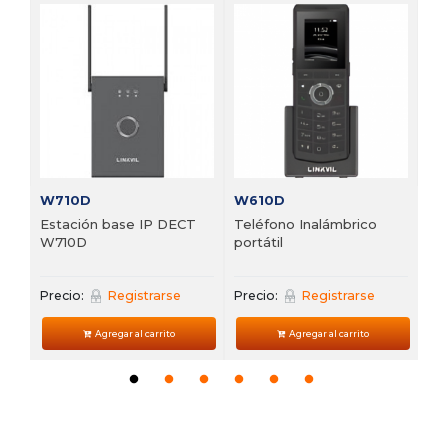
V6
 de
Te
VP
Pre
W710D
W610D
Estación base IP DECT
Teléfono Inalámbrico
W710D
portátil
Precio:
Registrarse
Precio:
Registrarse
Agregar al carrito
Agregar al carrito