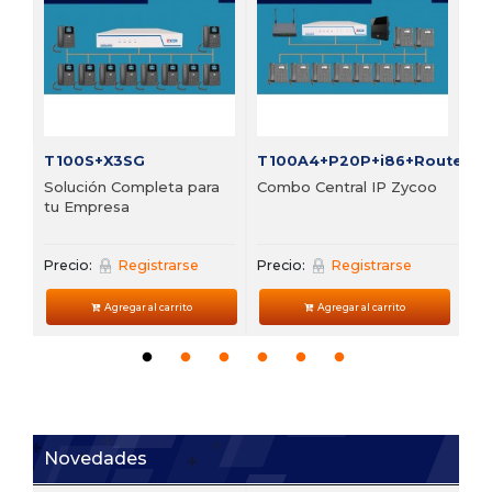
vi
Pre
T100S+X3SG
T100A4+P20P+i86+Router
Solución Completa para
Combo Central IP Zycoo
tu Empresa
Precio:
Registrarse
Precio:
Registrarse
Agregar al carrito
Agregar al carrito
Novedades