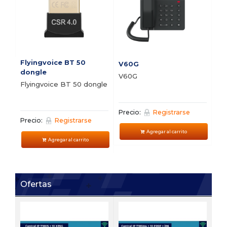
Flyingvoice BT 50
V60G
V5
dongle
V60G
V5
Flyingvoice BT 50 dongle
Precio:
Registrarse
Pre
Precio:
Registrarse
Agregar al carrito
Agregar al carrito
Ofertas
FI
Bu