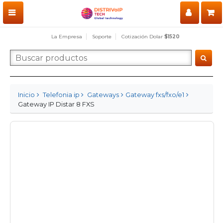
La Empresa
Soporte
Cotización Dolar
$1520
Inicio
Telefonia ip
Gateways
Gateway fxs/fxo/e1
Gateway IP Distar 8 FXS