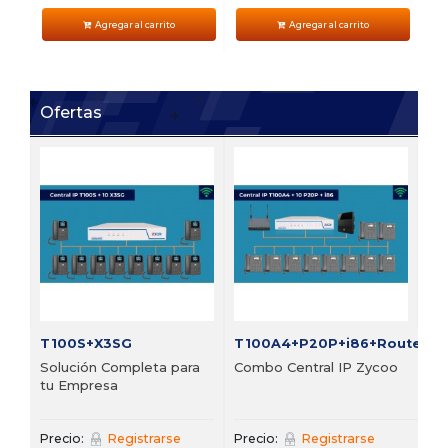
Agregar al carrito
Agregar al carrito
Ofertas
FI
Bu
vi
Pre
T100S+X3SG
T100A4+P20P+i86+Router
Solución Completa para
Combo Central IP Zycoo
tu Empresa
Precio:
Registrarse
Precio:
Registrarse