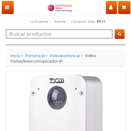
La Empresa
Soporte
Cotización Dolar
$1520
Inicio
Porteria ip
Videoportero ip
Video
Porter/Intercomunicador IP