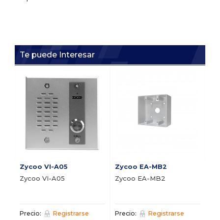
Te puede Interesar
i1
i1
or
In
Pre
Zycoo VI-A05
Zycoo EA-MB2
Zycoo VI-A05
Zycoo EA-MB2
Precio:
Registrarse
Precio:
Registrarse