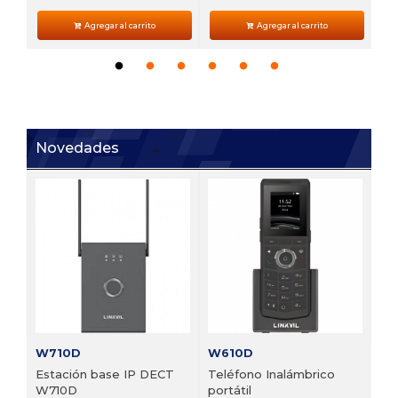
Agregar al carrito
Agregar al carrito
Novedades
V6
 de
Te
VP
Pre
W710D
W610D
Estación base IP DECT
Teléfono Inalámbrico
W710D
portátil