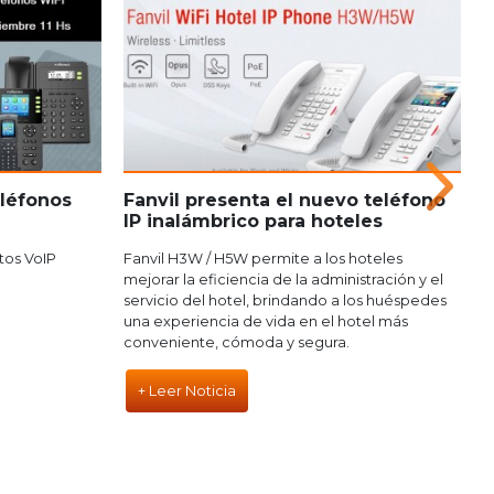
léfonos
Fanvil presenta el nuevo teléfono
Z
IP inalámbrico para hoteles
r
p
tos VoIP
Fanvil H3W / H5W permite a los hoteles
mejorar la eficiencia de la administración y el
L
servicio del hotel, brindando a los huéspedes
a
una experiencia de vida en el hotel más
t
conveniente, cómoda y segura.
c
e
+ Leer Noticia