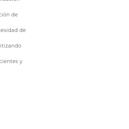
ción de
cesidad de
antizando
cientes y