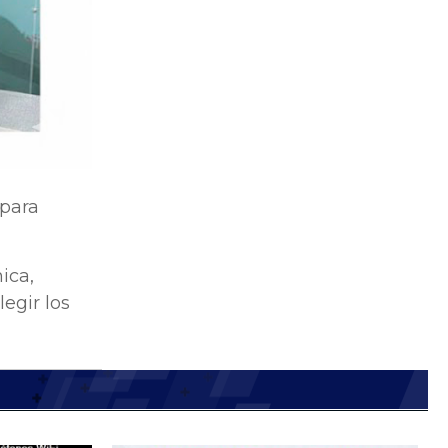
 para
ica,
egir los