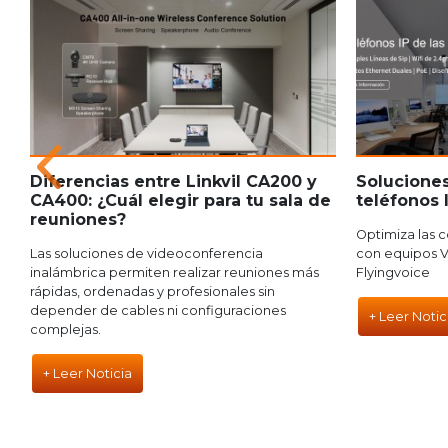
Diferencias entre Linkvil CA200 y
Soluciones
CA400: ¿Cuál elegir para tu sala de
teléfonos 
reuniones?
a
Optimiza las 
Las soluciones de videoconferencia
con equipos V
inalámbrica permiten realizar reuniones más
Flyingvoice
rápidas, ordenadas y profesionales sin
depender de cables ni configuraciones
+ Leer Notic
complejas.
+ Leer Noticia