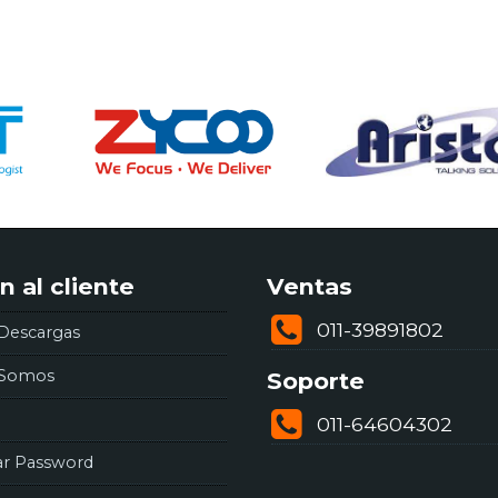
n al cliente
Ventas
011-39891802
Descargas
 Somos
Soporte
011-64604302
ar Password