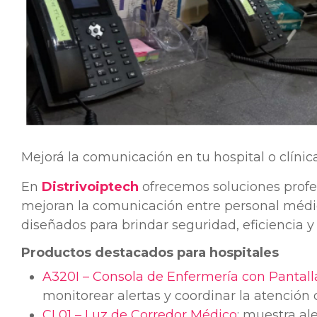
Mejorá la comunicación en tu hospital o clíni
En
Distrivoiptech
ofrecemos soluciones profes
mejoran la comunicación entre personal médic
diseñados para brindar seguridad, eficiencia y
Productos destacados para hospitales
A320I – Consola de Enfermería con Pantalla
monitorear alertas y coordinar la atención 
CL01 – Luz de Corredor Médico
: muestra ale