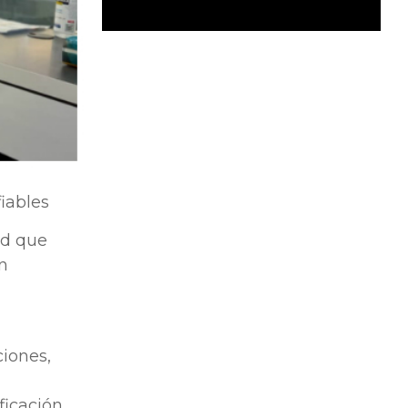
iables
ud que
n
ciones,
ficación