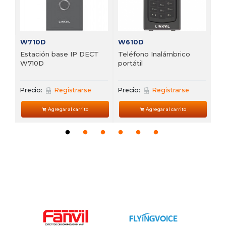
Pre
W710D
W610D
Estación base IP DECT
Teléfono Inalámbrico
W710D
portátil
Precio:
Registrarse
Precio:
Registrarse
Agregar al carrito
Agregar al carrito