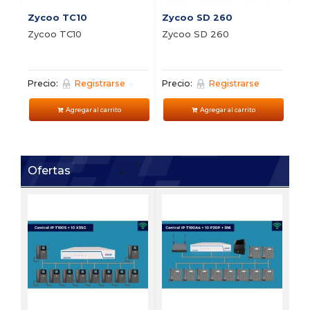
Zycoo TC10
Zycoo SD 260
Zycoo TC10
Zycoo SD 260
Precio:
Registrarse
Precio:
Registrarse
Agregar al carrito
Agregar al carrito
Ofertas
FI
Bu
vi
Pre