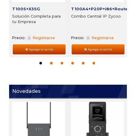
T100S+X3SG
T100A4+P20P+i86+Router
Solución Completa para
Combo Central IP Zycoo
tu Empresa
Precio:
Registrarse
Precio:
Registrarse
Agregar al carrito
Agregar al carrito
Novedades
V6
 de
Te
VP