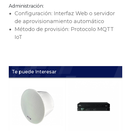
Administración:
Configuración: Interfaz Web o servidor
de aprovisionamiento automático
Método de provisión: Protocolo MQTT
IoT
Te puede Interesar
Zy
Zy
Pre