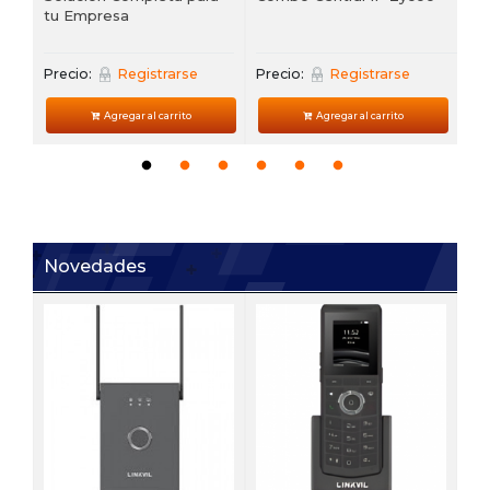
tu Empresa
Precio:
Registrarse
Precio:
Registrarse
Agregar al carrito
Agregar al carrito
Novedades
V6
 de
Te
VP
Pre