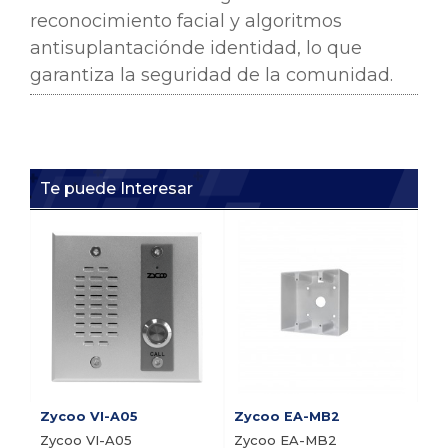
reconocimiento facial y algoritmos
antisuplantación
de identidad, lo que
garantiza la seguridad de la comunidad.
Te puede Interesar
i1
i1
or
In
Pre
Zycoo VI-A05
Zycoo EA-MB2
Zycoo VI-A05
Zycoo EA-MB2