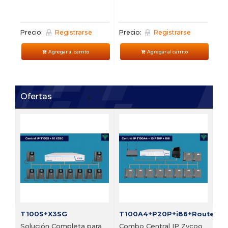
Precio:
Registrarse
Precio:
Registrarse
Agregar al carrito
Agregar al carrito
Ofertas
FI
Bu
vi
Pre
T100S+X3SG
T100A4+P20P+i86+Router
Solución Completa para
Combo Central IP Zycoo