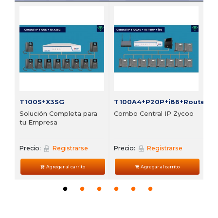
FI
Bu
vi
Pre
T100S+X3SG
T100A4+P20P+i86+Router
Solución Completa para
Combo Central IP Zycoo
tu Empresa
Precio:
Registrarse
Precio:
Registrarse
Agregar al carrito
Agregar al carrito