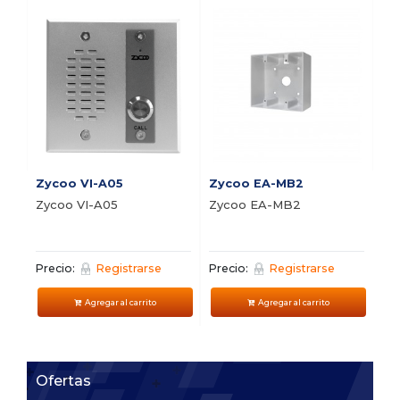
i1
i1
or
In
Pre
Zycoo VI-A05
Zycoo EA-MB2
Zycoo VI-A05
Zycoo EA-MB2
Precio:
Registrarse
Precio:
Registrarse
Agregar al carrito
Agregar al carrito
Ofertas