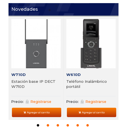
Novedades
V6
 de
Te
VP
Pre
W710D
W610D
Estación base IP DECT
Teléfono Inalámbrico
W710D
portátil
Precio:
Registrarse
Precio:
Registrarse
Agregar al carrito
Agregar al carrito