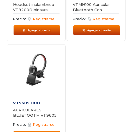
Headset inalambrico
VTMH100 Auricular
VT9200D binaural
Bluetooth Con
Micrófono Profesional
Precio:
Registrarse
Precio:
Registrarse
Agregar al carrito
Agregar al carrito
VT9605 DUO
AURICULARES
BLUETOOTH VT9605
DUO
Precio:
Registrarse