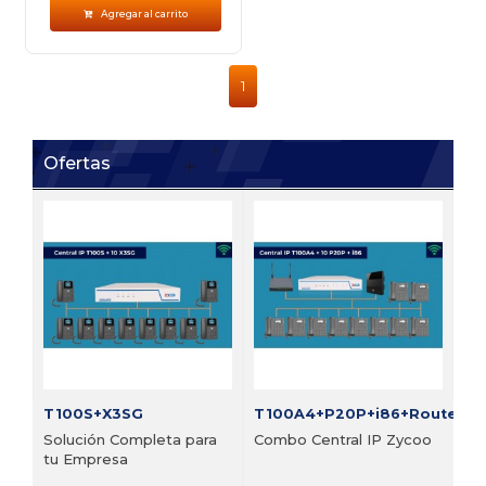
Agregar al carrito
1
Ofertas
FI
Bu
vi
Pre
T100S+X3SG
T100A4+P20P+i86+Router
Solución Completa para
Combo Central IP Zycoo
tu Empresa