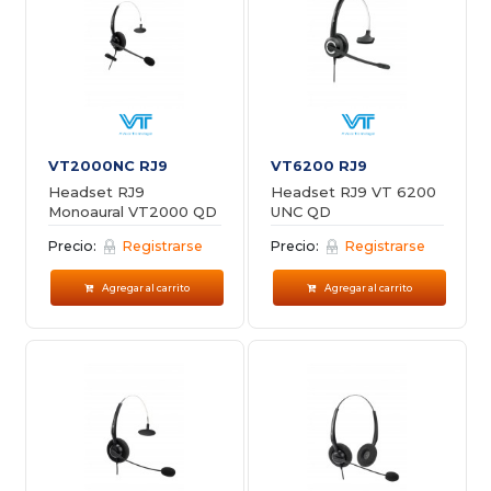
VT2000NC RJ9
VT6200 RJ9
Headset RJ9
Headset RJ9 VT 6200
Monoaural VT2000 QD
UNC QD
03 Yealink-Flyingvoice
Precio:
Registrarse
Precio:
Registrarse
Agregar al carrito
Agregar al carrito