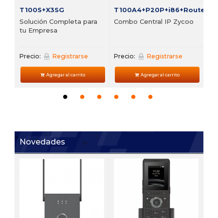
T100S+X3SG
T100A4+P20P+i86+Router
Solución Completa para
Combo Central IP Zycoo
tu Empresa
Precio:
Registrarse
Precio:
Registrarse
Agregar al carrito
Agregar al carrito
Novedades
V6
 de
Te
VP
Pre