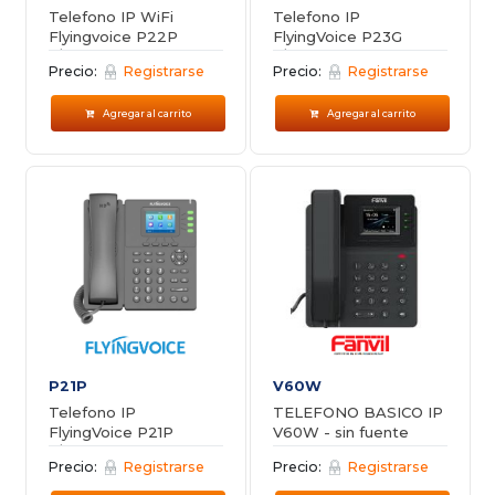
Telefono IP WiFi
Telefono IP
Flyingvoice P22P
FlyingVoice P23G
s/fuente
s/fuente
Precio:
Registrarse
Precio:
Registrarse
Agregar al carrito
Agregar al carrito
P21P
V60W
Telefono IP
TELEFONO BASICO IP
FlyingVoice P21P
V60W - sin fuente
s/fuente
Precio:
Registrarse
Precio:
Registrarse