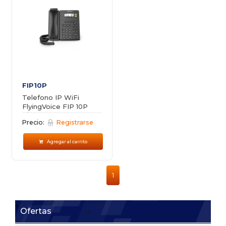
FIP10P
Telefono IP WiFi
FlyingVoice FIP 10P
s/fuente
Precio:
Registrarse
Agregar al carrito
1
Ofertas