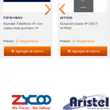
Agregar al carrito
FIP15+I86V
i63+I53
W710D
Bundel Telefono IP con
Estación base IP DECT
video mas portero IP
W710D
Precio:
Registrarse
Precio:
Precio:
Registrarse
Registrarse
Agregar al carrito
Agregar al carrito
Agregar al carrito