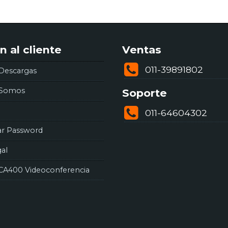
n al cliente
Ventas
011-39891802
Descargas
 Somos
Soporte
011-64604302
ar Password
gal
CA400 Videoconferencia