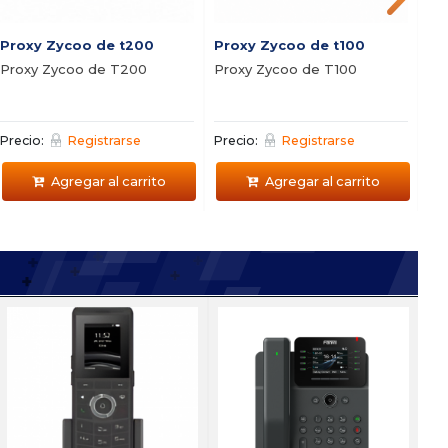
Proxy Zycoo de t200
Proxy Zycoo de t100
SR
Proxy Zycoo de T200
Proxy Zycoo de T100
Ce
LI
Precio:
Registrarse
Precio:
Registrarse
Pre
Agregar al carrito
Agregar al carrito
86 + FIP10
i8
istema de portero para
Vi
ogar
Fl
I33 + I53 Combo
T100
Sistema de porteria para
16 F
edificio
recio:
Registrarse
Pre
Centr