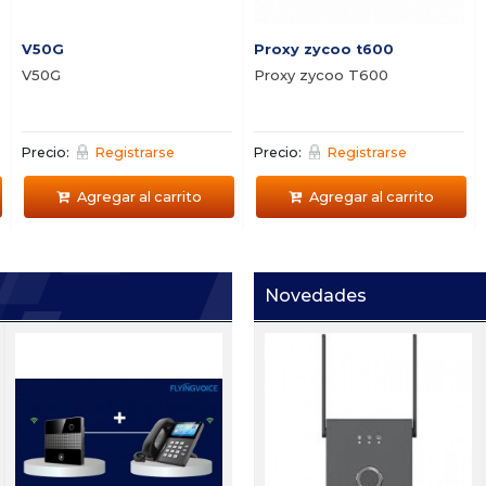
V50G
Proxy zycoo t600
V50G
Proxy zycoo T600
Precio:
Registrarse
Precio:
Registrarse
Agregar al carrito
Agregar al carrito
Novedades
Ei W05
i
de
Portero IP con sensor de
s
5
mano Zycoo Ei-A05
h
Precio:
Registrarse
P