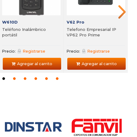
FXO y
Agregar al carrito
Precio:
Registrarse
Precio
Agregar al carrito
W610D
V62 Pro
Teléfono Inalámbrico
Telefono Empresarial IP
portátil
VP62 Pro Prime
Precio:
Registrarse
Precio:
Registrarse
Agregar al carrito
Agregar al carrito