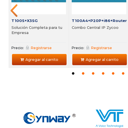
Agregar al carrito
Agregar al carrito
T100S+X3SG
T100A4+P20P+i86+Router
Solución Completa para tu
Combo Central IP Zycoo
Empresa
Precio:
Registrarse
Precio:
Registrarse
Agregar al carrito
Agregar al carrito