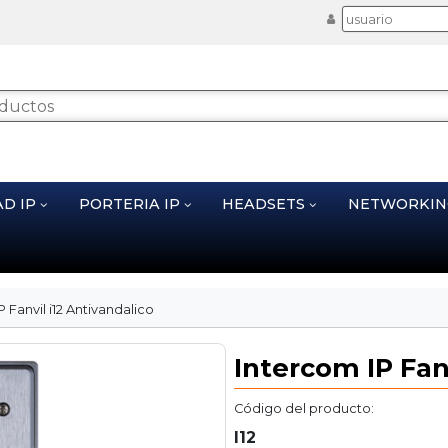
AD IP
PORTERIA IP
HEADSETS
NETWORKI
 Fanvil i12 Antivandalico
Intercom IP Fanv
Código del producto:
I12