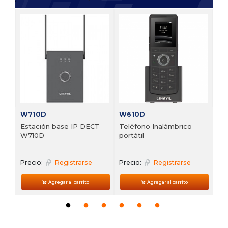
V6
 de
Te
VP
Pre
W710D
W610D
Estación base IP DECT
Teléfono Inalámbrico
W710D
portátil
Precio:
Registrarse
Precio:
Registrarse
Agregar al carrito
Agregar al carrito