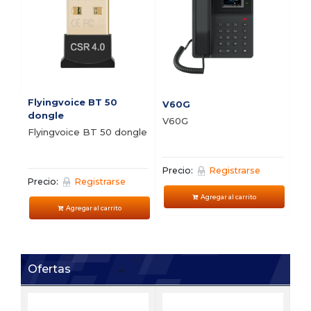
Flyingvoice BT 50
V60G
V5
dongle
V60G
V5
Flyingvoice BT 50 dongle
Precio:
Registrarse
Pre
Precio:
Registrarse
Agregar al carrito
Agregar al carrito
Ofertas
FI