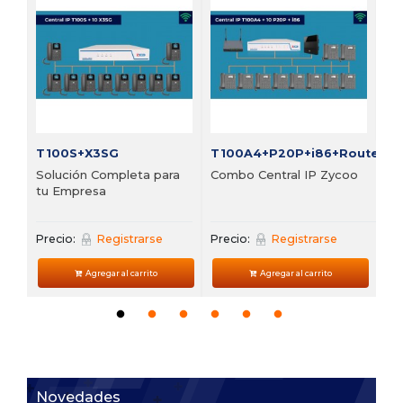
Bu
vi
Pre
T100S+X3SG
T100A4+P20P+i86+Router
Solución Completa para
Combo Central IP Zycoo
tu Empresa
Precio:
Registrarse
Precio:
Registrarse
Agregar al carrito
Agregar al carrito
Novedades