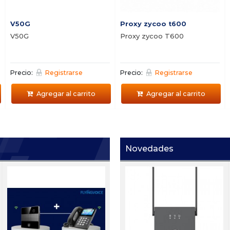
V50G
Proxy zycoo t600
V50G
Proxy zycoo T600
Precio:
Registrarse
Precio:
Registrarse
Agregar al carrito
Agregar al carrito
Novedades
Ei W05
i
de
Portero IP con sensor de
s
5
mano Zycoo Ei-A05
h
Precio:
Registrarse
P