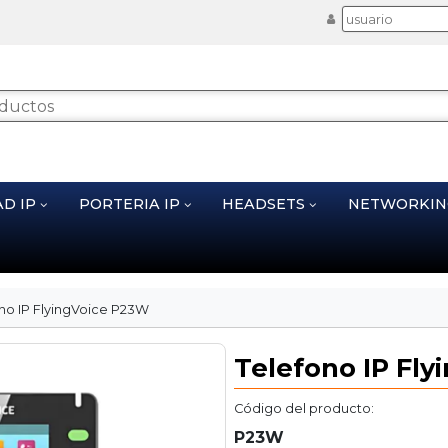
AD IP
PORTERIA IP
HEADSETS
NETWORKI
no IP FlyingVoice P23W
Telefono IP Fl
Código del producto:
P23W