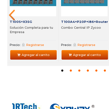
Agregar al carrito
Agregar al carrito
T100S+X3SG
T100A4+P20P+i86+Router
Solución Completa para tu
Combo Central IP Zycoo
Empresa
Precio:
Registrarse
Precio:
Registrarse
Agregar al carrito
Agregar al carrito