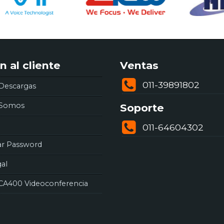
n al cliente
Ventas
011-39891802
Descargas
 Somos
Soporte
011-64604302
ar Password
gal
CA400 Videoconferencia