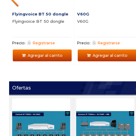
Flyingvoice BT 50 dongle
V60G
Flyingvoice BT 50 dongle
V60G
Precio:
Registrarse
Precio:
Registrarse
Agregar al carrito
Agregar al carrito
Ofertas
Ei V05
Ei D05
 1
Video Portero IP
Portero IP antivandalico 
antivandalico Zycoo Ei-V05
dos botones Zycoo Ei-D0
Precio:
Registrarse
Precio:
Registrarse