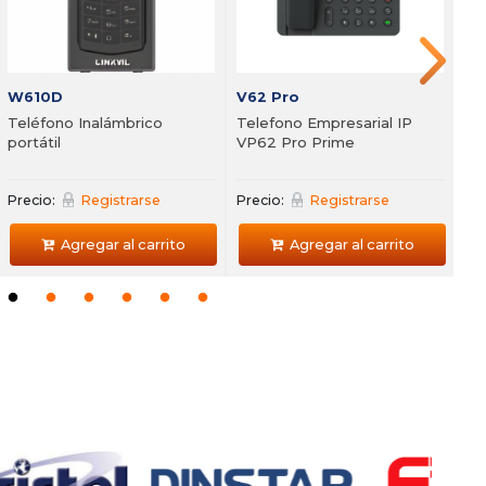
Agregar al carrito
T100
W610D
I33 + I53 Combo
V62 Pro
16 F
Teléfono Inalámbrico
Sistema de porteria para
Telefono Empresarial IP
Centr
portátil
edificio
VP62 Pro Prime
FXO y
Precio:
Registrarse
Precio:
Precio:
Registrarse
Registrarse
Precio
Agregar al carrito
Agregar al carrito
Agregar al carrito