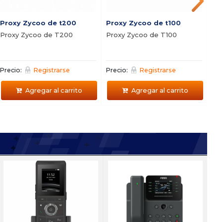
Proxy Zycoo de t200
Proxy Zycoo de t100
SR
Proxy Zycoo de T200
Proxy Zycoo de T100
Ce
LI
Precio:
Registrarse
Precio:
Registrarse
Pre
Agregar al carrito
Agregar al carrito
86 + FIP10
i8
istema de portero para
Vi
ogar
Fl
recio:
Registrarse
Pre