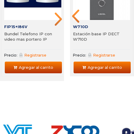
Agregar al carrito
FIP15+I86V
i63+I53
W710D
Bundel Telefono IP con
Estación base IP DECT
video mas portero IP
W710D
Precio:
Registrarse
Precio:
Precio:
Registrarse
Registrarse
Agregar al carrito
Agregar al carrito
Agregar al carrito