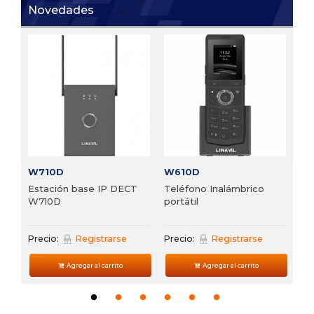
Novedades
V6
 de
Te
VP
Pre
W710D
W610D
Estación base IP DECT
Teléfono Inalámbrico
W710D
portátil
Precio:
Registrarse
Precio:
Registrarse
Agregar al carrito
Agregar al carrito