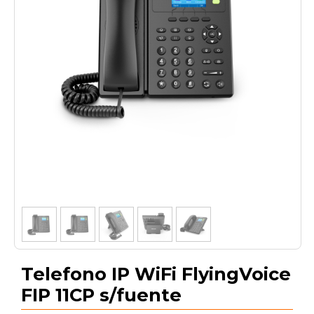
1
/
5
Telefono IP WiFi FlyingVoice
FIP 11CP s/fuente