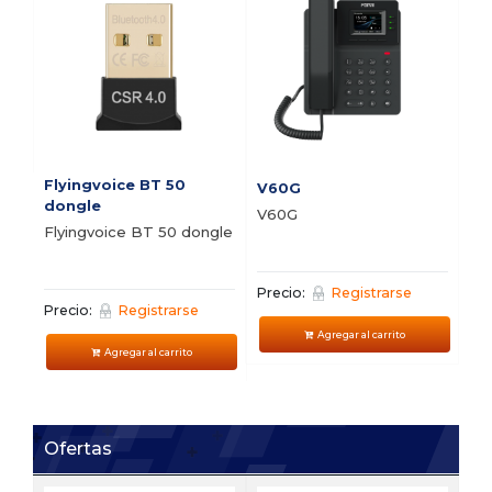
Flyingvoice BT 50
V60G
V5
dongle
V60G
V5
Flyingvoice BT 50 dongle
Precio:
Registrarse
Pre
Precio:
Registrarse
Agregar al carrito
Agregar al carrito
Ofertas