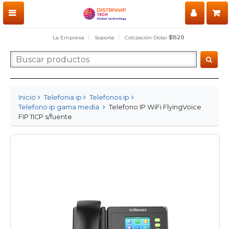
La Empresa
Soporte
Cotización Dolar
$1520
Inicio
Telefonia ip
Telefonos ip
Telefono ip gama media
Telefono IP WiFi FlyingVoice
FIP 11CP s/fuente