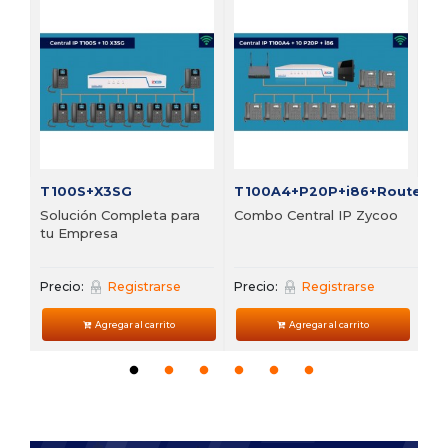
FI
Bu
vi
Pre
T100S+X3SG
T100A4+P20P+i86+Router
Solución Completa para
Combo Central IP Zycoo
tu Empresa
Precio:
Registrarse
Precio:
Registrarse
Agregar al carrito
Agregar al carrito