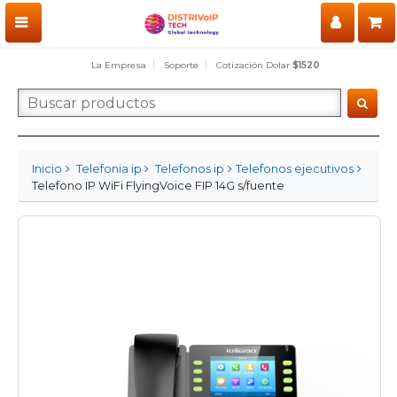
La Empresa
Soporte
Cotización Dolar
$1520
Inicio
Telefonia ip
Telefonos ip
Telefonos ejecutivos
Telefono IP WiFi FlyingVoice FIP 14G s/fuente