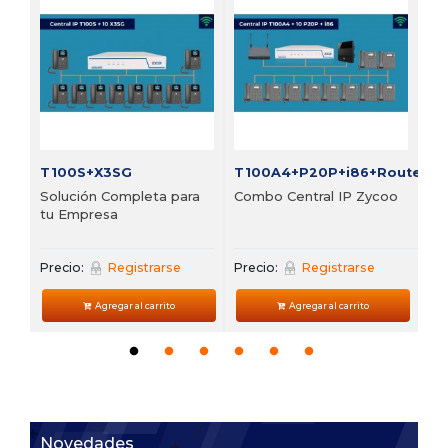
Bu
vi
Pre
T100S+X3SG
T100A4+P20P+i86+Router
Solución Completa para
Combo Central IP Zycoo
tu Empresa
Precio:
Registrarse
Precio:
Registrarse
Agregar al carrito
Agregar al carrito
Novedades