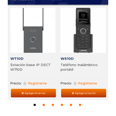
V6
 de
Te
VP
Pre
W710D
W610D
Estación base IP DECT
Teléfono Inalámbrico
W710D
portátil
Precio:
Registrarse
Precio:
Registrarse
Agregar al carrito
Agregar al carrito