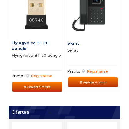
Flyingvoice BT 50
V60G
V5
dongle
V60G
V5
Flyingvoice BT 50 dongle
Precio:
Registrarse
Pre
Precio:
Registrarse
Agregar al carrito
Agregar al carrito
Ofertas
FI