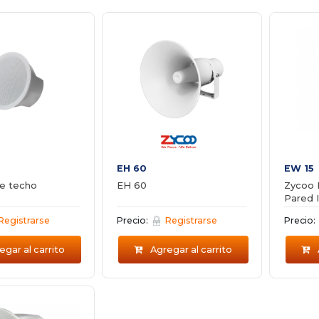
EH 60
EW 15
de techo
EH 60
Zycoo 
Pared 
Micróf
Registrarse
Precio:
Registrarse
Precio:
gar al carrito
Agregar al carrito