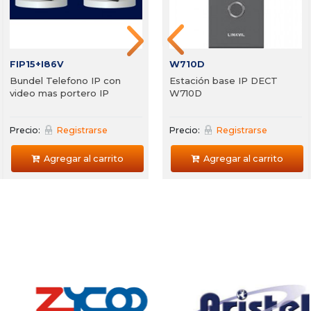
Agregar al carrito
Agregar al carrito
FIP15+I86V
W710D
Bundel Telefono IP con
Estación base IP DECT
video mas portero IP
W710D
Precio:
Registrarse
Precio:
Registrarse
Agregar al carrito
Agregar al carrito