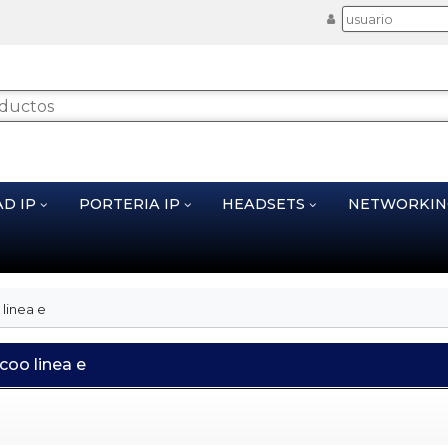
AD IP
PORTERIA IP
HEADSETS
NETWORKI
linea e
coo linea e