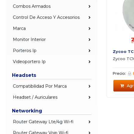
Combos Armados
Control De Acceso Y Accesorios
Marca
Monitor Interior
Porteros Ip
Zycoo TC
Zycoo TC1
Videoportero Ip
Precio:
Headsets
Compatibilidad Por Marca
Agre
Headset / Auriculares
Networking
Router Gateway Lte/4g Wi-fi
Router Gateway Voip Wi-fi