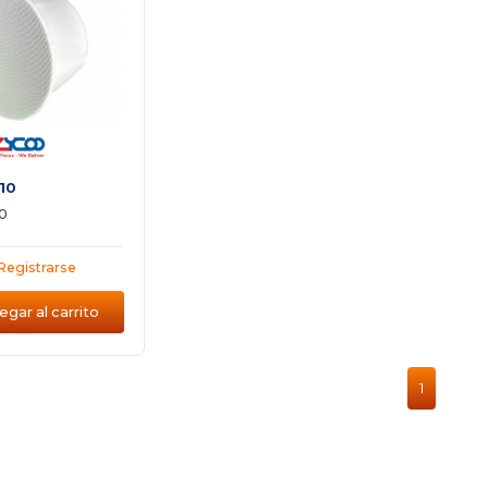
10
0
Registrarse
gar al carrito
1