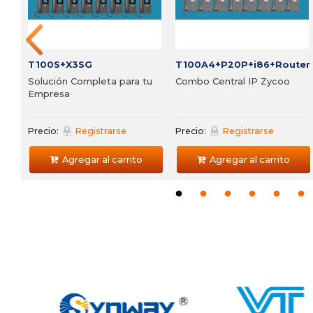
Agregar al carrito
Agregar al carrito
T100S+X3SG
T100A4+P20P+i86+Router
Solución Completa para tu
Combo Central IP Zycoo
Empresa
Precio:
Registrarse
Precio:
Registrarse
Agregar al carrito
Agregar al carrito