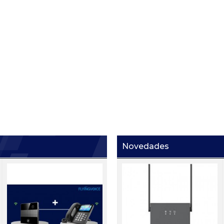
Novedades
Ei W05
i63+I53
i
de
Portero IP con sensor de
s
5
mano Zycoo Ei-A05
h
Precio:
Registrarse
Precio:
Registrarse
P