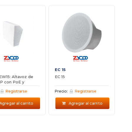
EC 15
EW15: Altavoz de
EC 15
IP con PoE y
ono
Registrarse
Precio:
Registrarse
Agregar al carrito
Agregar al carrito