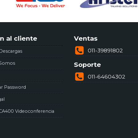
n al cliente
Ventas
011-39891802
Descargas
 Somos
Soporte
011-64604302
ar Password
gal
CA400 Videoconferencia