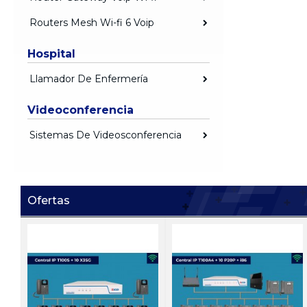
Routers Mesh Wi-fi 6 Voip
Hospital
Llamador De Enfermería
Videoconferencia
Sistemas De Videosconferencia
Ofertas
Ei V05
Ei D05
 1
Video Portero IP
Portero IP antivandalico 
antivandalico Zycoo Ei-V05
dos botones Zycoo Ei-D0
Precio:
Registrarse
Precio:
Registrarse