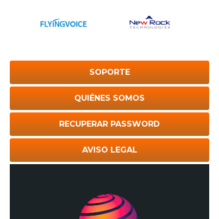
SOPORTE
QUIÉNES SOMOS
RECUPERAR PASSWORD
AVISO LEGAL