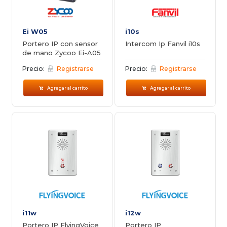
Ei W05
i10s
Portero IP con sensor
Intercom Ip Fanvil i10s
de mano Zycoo Ei-A05
Precio:
Registrarse
Precio:
Registrarse
Agregar al carrito
Agregar al carrito
i11w
i12w
Portero IP FlyingVoice
Portero IP