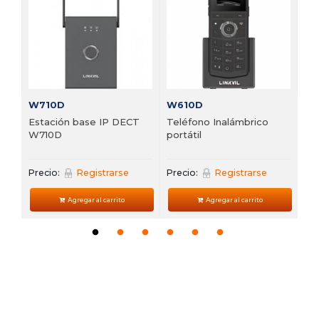
VP
Pre
W710D
W610D
Estación base IP DECT
Teléfono Inalámbrico
W710D
portátil
Precio:
Registrarse
Precio:
Registrarse
Agregar al carrito
Agregar al carrito