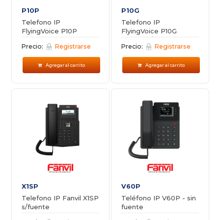
P10P
P10G
Telefono IP
Telefono IP
FlyingVoice P10P
FlyingVoice P10G
s/fuente
Gigabit s/fuente
Precio:
Registrarse
Precio:
Registrarse
Agregar al carrito
Agregar al carrito
X1SP
V60P
Telefono IP Fanvil X1SP
Teléfono IP V60P - sin
s/fuente
fuente