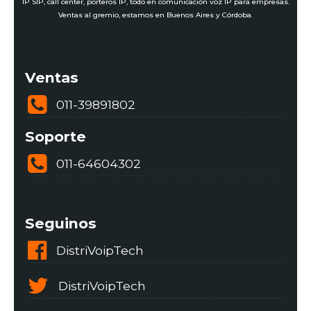
IP SIP, call center, porteros IP, todo en comunicación voz IP para empresas.
Ventas al gremio, estamos en Buenos Aires y Córdoba.
Ventas
011-39891802
Soporte
011-64604302
Seguinos
DistriVoipTech
DistriVoipTech