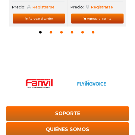
Precio:
Registrarse
Precio:
Registrarse
Agregar al carrito
Agregar al carrito
SOPORTE
QUIÉNES SOMOS