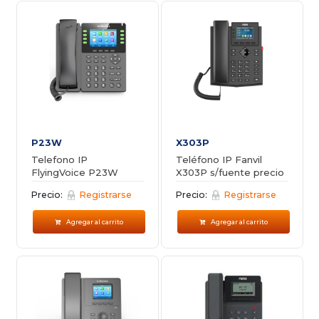
P23W
X303P
Telefono IP
Teléfono IP Fanvil
FlyingVoice P23W
X303P s/fuente precio
por mas de 20 equipos
Precio:
Registrarse
Precio:
Registrarse
Agregar al carrito
Agregar al carrito