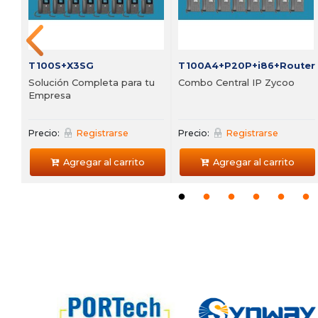
Agregar al carrito
Agregar al carrito
T100S+X3SG
T100A4+P20P+i86+Router
Solución Completa para tu
Combo Central IP Zycoo
Empresa
Precio:
Registrarse
Precio:
Registrarse
Agregar al carrito
Agregar al carrito