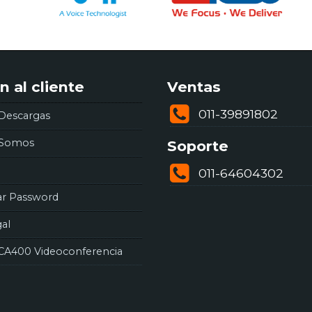
n al cliente
Ventas
011-39891802
Descargas
 Somos
Soporte
011-64604302
ar Password
gal
CA400 Videoconferencia