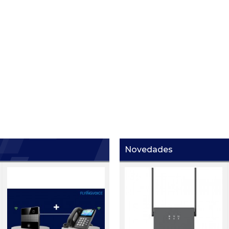
Novedades
Ei W05
i63+I53
i
de
Portero IP con sensor de
s
5
mano Zycoo Ei-A05
h
Precio:
Registrarse
Precio:
Registrarse
P