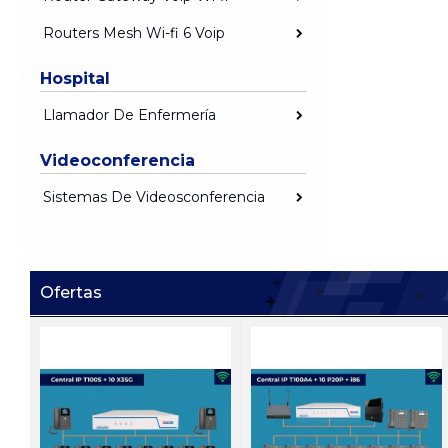
Routers Mesh Wi-fi 6 Voip
Hospital
Llamador De Enfermería
Videoconferencia
Sistemas De Videosconferencia
Ofertas
Ei V05
Ei D05
 1
Video Portero IP
Portero IP antivandalico 
antivandalico Zycoo Ei-V05
dos botones Zycoo Ei-D0
Precio:
Registrarse
Precio:
Registrarse