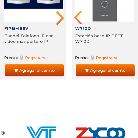
Agregar al carrito
Agregar al carrito
FIP15+I86V
W710D
Bundel Telefono IP con
Estación base IP DECT
video mas portero IP
W710D
Precio:
Registrarse
Precio:
Registrarse
Agregar al carrito
Agregar al carrito