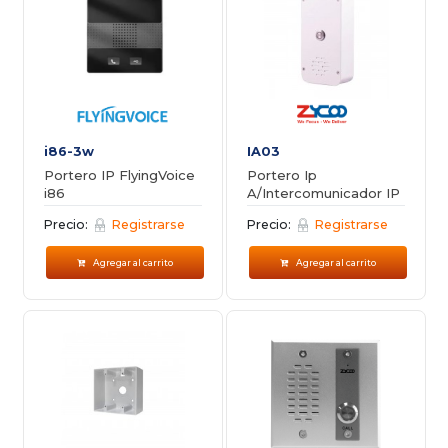
i86-3w
IA03
Portero IP FlyingVoice
Portero Ip
i86
A/Intercomunicador IP
Precio:
Registrarse
Precio:
Registrarse
Agregar al carrito
Agregar al carrito