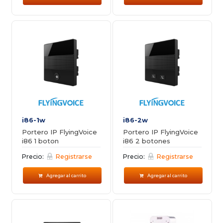
i86-1w
i86-2w
Portero IP FlyingVoice
Portero IP FlyingVoice
i86 1 boton
i86 2 botones
Precio:
Registrarse
Precio:
Registrarse
Agregar al carrito
Agregar al carrito