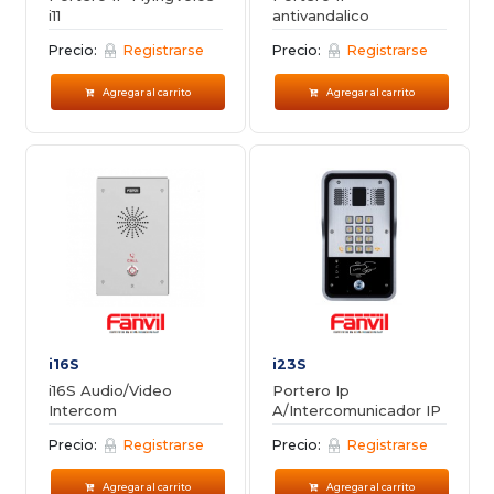
i11
antivandalico
FlyingVoice i12
Precio:
Registrarse
Precio:
Registrarse
Agregar al carrito
Agregar al carrito
i16S
i23S
i16S Audio/Video
Portero Ip
Intercom
A/Intercomunicador IP
Precio:
Registrarse
Precio:
Registrarse
Agregar al carrito
Agregar al carrito