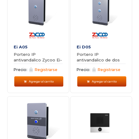
Ei A05
Ei D05
Portero IP
Portero IP
antivandalico Zycoo Ei-
antivandalico de dos
A05
botones Zycoo Ei-D05
Precio:
Registrarse
Precio:
Registrarse
Agregar al carrito
Agregar al carrito