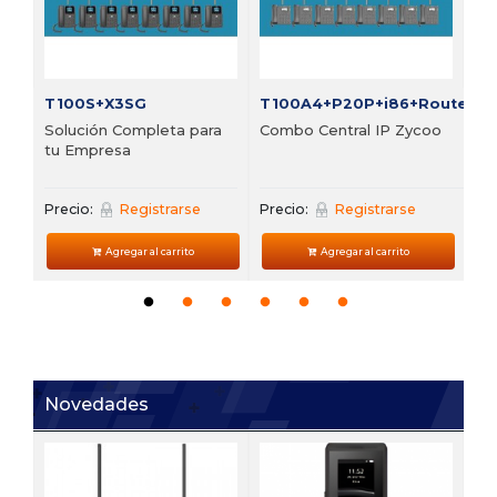
Pre
T100S+X3SG
T100A4+P20P+i86+Router
Solución Completa para
Combo Central IP Zycoo
tu Empresa
Precio:
Registrarse
Precio:
Registrarse
Agregar al carrito
Agregar al carrito
Novedades
V6
 de
Te