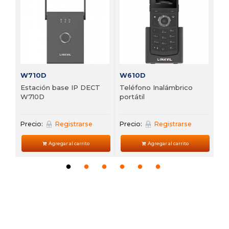
VP
Pre
W710D
W610D
Estación base IP DECT
Teléfono Inalámbrico
W710D
portátil
Precio:
Registrarse
Precio:
Registrarse
Agregar al carrito
Agregar al carrito