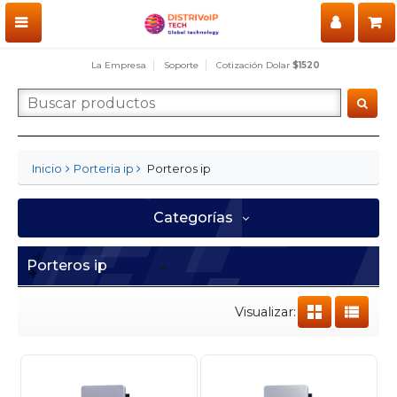
La Empresa
Soporte
Cotización Dolar
$1520
Porteros ip
Inicio
Porteria ip
Categorías
Porteros ip
Visualizar: