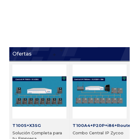
Ofertas
FI
Bu
vi
Pre
T100S+X3SG
T100A4+P20P+i86+Router
Solución Completa para
Combo Central IP Zycoo
tu Empresa