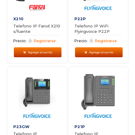
X210
P22P
Telefono IP Fanvil X210
Telefono IP WiFi
s/fuente
Flyingvoice P22P
s/fuente
Precio:
Registrarse
Precio:
Registrarse
Agregar al carrito
Agregar al carrito
P23GW
P21P
Telefono IP
Telefono IP