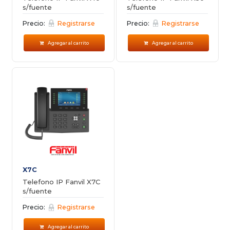
s/fuente
s/fuente
Precio:
Registrarse
Precio:
Registrarse
Agregar al carrito
Agregar al carrito
X7C
Telefono IP Fanvil X7C
s/fuente
Precio:
Registrarse
Agregar al carrito