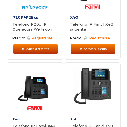
P20P+P2Exp
X4G
Telefono P20p IP
Telefono IP Fanvil X4G
Operadora Wi-Fi con
s/fuente
72 DSS
Precio:
Registrarse
Precio:
Registrarse
Agregar al carrito
Agregar al carrito
X4U
X5U
Telefono IP Fanvil X4U
Telefono IP Fanvil X5U