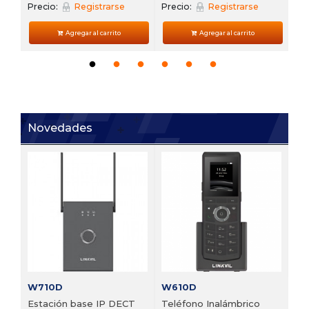
Precio:
Registrarse
Precio:
Registrarse
Agregar al carrito
Agregar al carrito
Novedades
V6
 de
Te
VP
Pre
W710D
W610D
Estación base IP DECT
Teléfono Inalámbrico