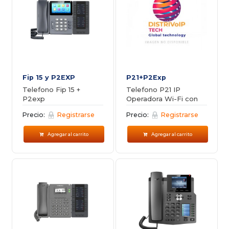
Fip 15 y P2EXP
P21+P2Exp
Telefono Fip 15 +
Telefono P21 IP
P2exp
Operadora Wi-Fi con
72 DSS
Precio:
Registrarse
Precio:
Registrarse
Agregar al carrito
Agregar al carrito