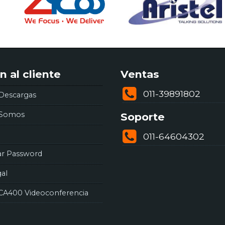
n al cliente
Ventas
011-39891802
Descargas
 Somos
Soporte
011-64604302
ar Password
gal
CA400 Videoconferencia