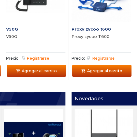
V50G
Proxy zycoo t600
V50G
Proxy zycoo T600
Precio:
Registrarse
Precio:
Registrarse
Agregar al carrito
Agregar al carrito
Novedades
Ei W05
i63+I53
i
de
Portero IP con sensor de
s
5
mano Zycoo Ei-A05
h