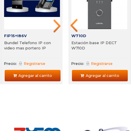
Precio:
Registrarse
Precio:
Registrarse
P
Agregar al carrito
Agregar al carrito
FIP15+I86V
W710D
Bundel Telefono IP con
Estación base IP DECT
video mas portero IP
W710D
Precio:
Registrarse
Precio:
Registrarse
Agregar al carrito
Agregar al carrito