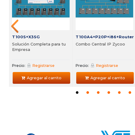
Precio:
Registrarse
Precio:
Registrarse
Agregar al carrito
Agregar al carrito
T100S+X3SG
T100A4+P20P+i86+Router
Solución Completa para tu
Combo Central IP Zycoo
Empresa
Precio:
Registrarse
Precio:
Registrarse
Agregar al carrito
Agregar al carrito