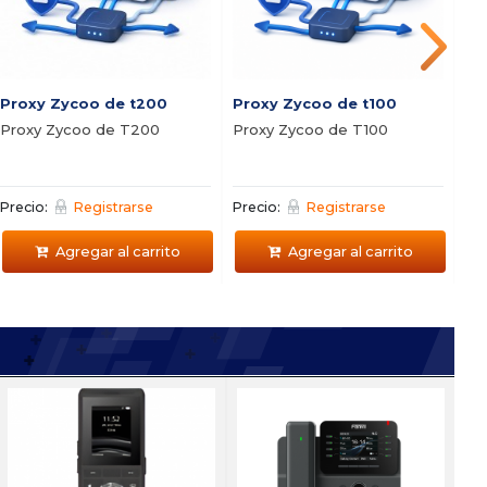
Proxy Zycoo de t200
Proxy Zycoo de t100
SR
Proxy Zycoo de T200
Proxy Zycoo de T100
Ce
LI
Precio:
Registrarse
Precio:
Registrarse
Pre
Agregar al carrito
Agregar al carrito
T100
86 + FIP10
i8
16 F
istema de portero para
Vi
Centr
ogar
Fl
I33 + I53 Combo
FXO y