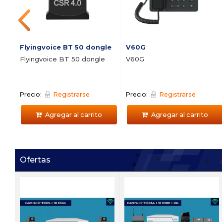
Flyingvoice BT 50 dongle
V60G
Flyingvoice BT 50 dongle
V60G
Precio:
Registrarse
Precio:
Registrarse
Agregar al carrito
Agregar al carrito
Ofertas
Ei V05
Ei D05
 1
Video Portero IP
Portero IP antivandalico 
antivandalico Zycoo Ei-V05
dos botones Zycoo Ei-D0