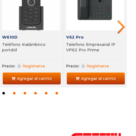
Sistema de porteria para
edificio
recio:
Registrarse
Pre
Precio
Agregar al carrito
Precio:
Registrarse
Agregar al carrito
W610D
V62 Pro
Teléfono Inalámbrico
Telefono Empresarial IP
portátil
VP62 Pro Prime
Precio:
Registrarse
Precio:
Registrarse
Agregar al carrito
Agregar al carrito