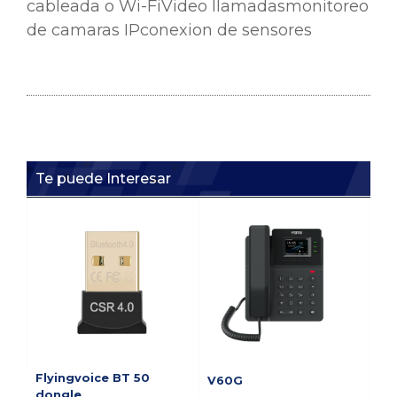
cableada o Wi-FiVideo llamadasmonitoreo
de camaras IPconexion de sensores
Te puede Interesar
Flyingvoice BT 50
V60G
V5
dongle