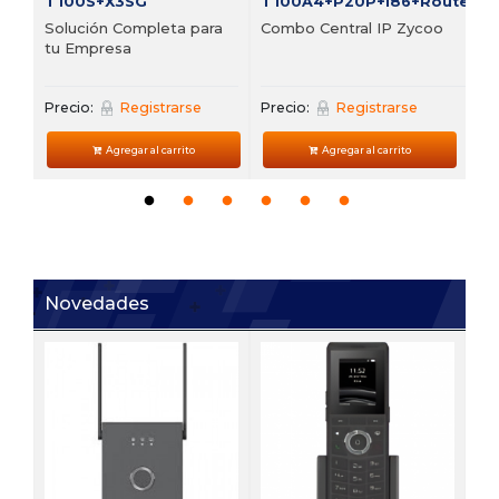
T100S+X3SG
T100A4+P20P+i86+Router
Solución Completa para
Combo Central IP Zycoo
tu Empresa
Precio:
Registrarse
Precio:
Registrarse
Agregar al carrito
Agregar al carrito
Novedades
V6
 de
Te
VP
Pre