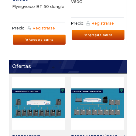
V60G
V5
Flyingvoice BT 50 dongle
Precio:
Registrarse
Pre
Precio:
Registrarse
Agregar al carrito
Agregar al carrito
Ofertas
FI
Bu
vi
Pre