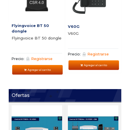
Flyingvoice BT 50
V60G
V5
dongle
V60G
V5
Flyingvoice BT 50 dongle
Precio:
Registrarse
Pre
Precio:
Registrarse
Agregar al carrito
Agregar al carrito
Ofertas
FI
Bu
vi