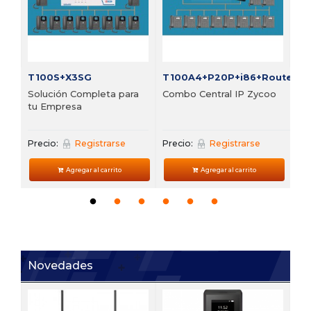
Pre
T100S+X3SG
T100A4+P20P+i86+Router
Solución Completa para
Combo Central IP Zycoo
tu Empresa
Precio:
Registrarse
Precio:
Registrarse
Agregar al carrito
Agregar al carrito
Novedades
V6