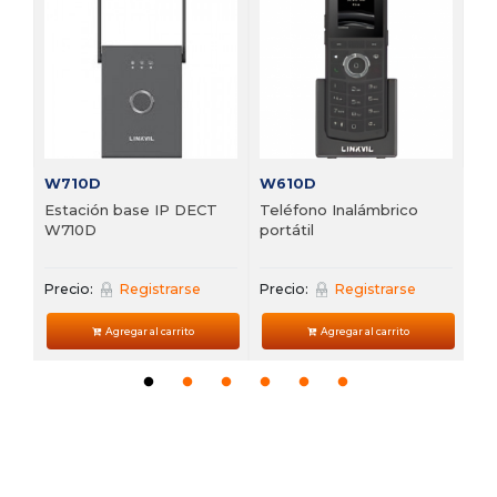
 de
Te
VP
Pre
W710D
W610D
Estación base IP DECT
Teléfono Inalámbrico
W710D
portátil
Precio:
Registrarse
Precio:
Registrarse
Agregar al carrito
Agregar al carrito