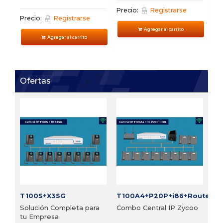
Precio:
Registrarse
Pre
Precio:
Registrarse
Agregar al carrito
Agregar al carrito
Ofertas
FI
Bu
vi
Pre
T100S+X3SG
T100A4+P20P+i86+Router
Solución Completa para
Combo Central IP Zycoo
tu Empresa