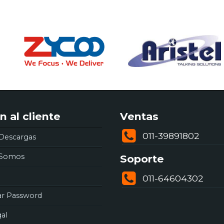
n al cliente
Ventas
011-39891802
Descargas
 Somos
Soporte
011-64604302
ar Password
gal