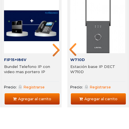
Ei W05
i63+I53
i
de
Portero IP con sensor de
s
5
mano Zycoo Ei-A05
h
Precio:
Registrarse
Precio:
Registrarse
P
Agregar al carrito
Agregar al carrito
FIP15+I86V
W710D
Bundel Telefono IP con
Estación base IP DECT
video mas portero IP
W710D
Precio:
Registrarse
Precio:
Registrarse
Agregar al carrito
Agregar al carrito