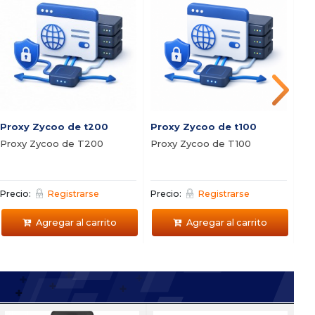
Proxy Zycoo de t200
Proxy Zycoo de t100
SR
Proxy Zycoo de T200
Proxy Zycoo de T100
Ce
LI
Precio:
Registrarse
Precio:
Registrarse
Pre
Agregar al carrito
Agregar al carrito